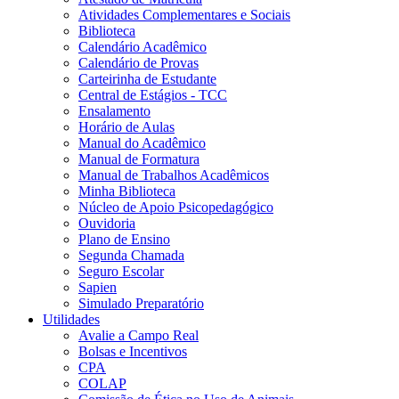
Atividades Complementares e Sociais
Biblioteca
Calendário Acadêmico
Calendário de Provas
Carteirinha de Estudante
Central de Estágios - TCC
Ensalamento
Horário de Aulas
Manual do Acadêmico
Manual de Formatura
Manual de Trabalhos Acadêmicos
Minha Biblioteca
Núcleo de Apoio Psicopedagógico
Ouvidoria
Plano de Ensino
Segunda Chamada
Seguro Escolar
Sapien
Simulado Preparatório
Utilidades
Avalie a Campo Real
Bolsas e Incentivos
CPA
COLAP