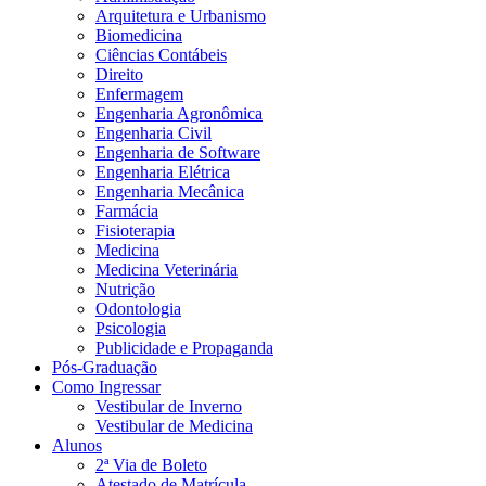
Arquitetura e Urbanismo
Biomedicina
Ciências Contábeis
Direito
Enfermagem
Engenharia Agronômica
Engenharia Civil
Engenharia de Software
Engenharia Elétrica
Engenharia Mecânica
Farmácia
Fisioterapia
Medicina
Medicina Veterinária
Nutrição
Odontologia
Psicologia
Publicidade e Propaganda
Pós-Graduação
Como Ingressar
Vestibular de Inverno
Vestibular de Medicina
Alunos
2ª Via de Boleto
Atestado de Matrícula