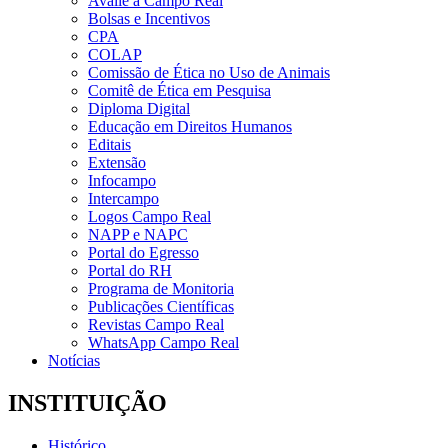
Avalie a Campo Real
Bolsas e Incentivos
CPA
COLAP
Comissão de Ética no Uso de Animais
Comitê de Ética em Pesquisa
Diploma Digital
Educação em Direitos Humanos
Editais
Extensão
Infocampo
Intercampo
Logos Campo Real
NAPP e NAPC
Portal do Egresso
Portal do RH
Programa de Monitoria
Publicações Científicas
Revistas Campo Real
WhatsApp Campo Real
Notícias
INSTITUIÇÃO
Histórico