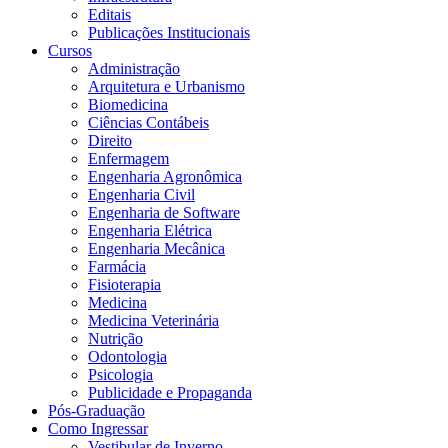
Editais
Publicações Institucionais
Cursos
Administração
Arquitetura e Urbanismo
Biomedicina
Ciências Contábeis
Direito
Enfermagem
Engenharia Agronômica
Engenharia Civil
Engenharia de Software
Engenharia Elétrica
Engenharia Mecânica
Farmácia
Fisioterapia
Medicina
Medicina Veterinária
Nutrição
Odontologia
Psicologia
Publicidade e Propaganda
Pós-Graduação
Como Ingressar
Vestibular de Inverno