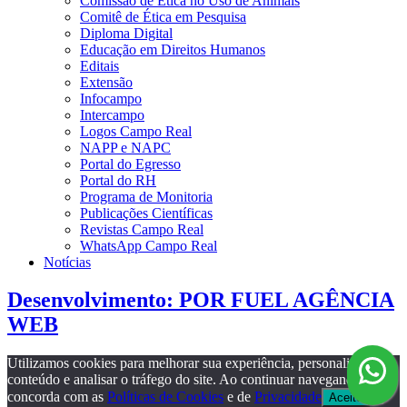
Comissão de Ética no Uso de Animais
Comitê de Ética em Pesquisa
Diploma Digital
Educação em Direitos Humanos
Editais
Extensão
Infocampo
Intercampo
Logos Campo Real
NAPP e NAPC
Portal do Egresso
Portal do RH
Programa de Monitoria
Publicações Científicas
Revistas Campo Real
WhatsApp Campo Real
Notícias
Desenvolvimento: POR FUEL AGÊNCIA
WEB
Utilizamos cookies para melhorar sua experiência, personalizar
conteúdo e analisar o tráfego do site. Ao continuar navegando, você
concorda com as
Políticas de Cookies
e de
Privacidade
Aceito