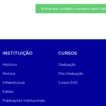
Entre em contato conosco pelo W
Psicologia
Segunda Chamada
Publicações Científicas
Publicidade e Propaganda
Seguro Escolar
Revistas Campo Real
Sapien
WhatsApp Campo Real
Simulado Preparatório
INSTITUIÇÃO
CURSOS
Histórico
Graduação
Reitoria
Pós-Graduação
Infraestrutura
Cursos EAD
Editais
Publicações Institucionais