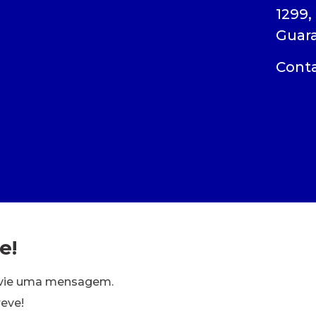
1299,
Guar
Conta
e!
Envie uma mensagem.
eve!