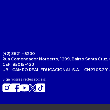
Psicologia
Segunda Chamada
Publicações Científicas
Publicidade e Propaganda
Seguro Escolar
Revistas Campo Real
Sapien
WhatsApp Campo Real
Simulado Preparatório
(42) 3621 – 5200
Rua Comendador Norberto, 1299, Bairro Santa Cruz, 
CEP: 85015-420
UB – CAMPO REAL EDUCACIONAL S.A. – CNPJ 03.291.
Siga nossas redes sociais: