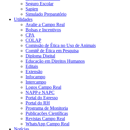
Seguro Escolar
Sapien
Simulado Preparatório
Utilidades
Avalie a Campo Real
Bolsas e Incentivos
CPA
COLAP
Comissão de Ética no Uso de Animais
Comitê de Ética em Pesquisa
Diploma Digital
Educação em Direitos Humanos
Editais
Extensão
Infocampo
Intercampo
Logos Campo Real
NAPP e NAPC
Portal do Egresso
Portal do RH
Programa de Monitoria
Publicações Científicas
Revistas Campo Real
WhatsApp Campo Real
Notícias