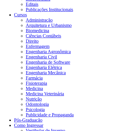
Editais
Publicações Institucionais
Cursos
Administração
Arquitetura e Urbanismo
Biomedicina
Ciências Contábeis
Direito
Enfermagem
Engenharia Agronômica
Engenharia Civil
Engenharia de Software
Engenharia Elétrica
Engenharia Mecânica
Farmácia
Fisioterapia
Medicina
Medicina Veterinária
Nutrição
Odontologia
Psicologia
Publicidade e Propaganda
Pós-Graduação
Como Ingressar
Vestibular de Inverno