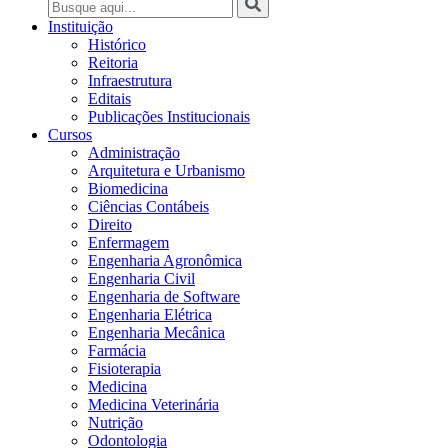
Instituição
Histórico
Reitoria
Infraestrutura
Editais
Publicações Institucionais
Cursos
Administração
Arquitetura e Urbanismo
Biomedicina
Ciências Contábeis
Direito
Enfermagem
Engenharia Agronômica
Engenharia Civil
Engenharia de Software
Engenharia Elétrica
Engenharia Mecânica
Farmácia
Fisioterapia
Medicina
Medicina Veterinária
Nutrição
Odontologia