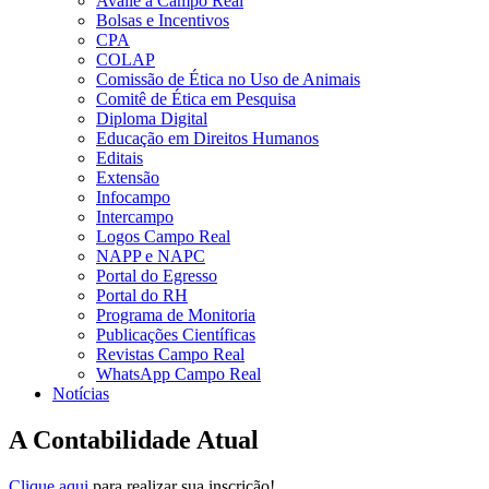
Avalie a Campo Real
Bolsas e Incentivos
CPA
COLAP
Comissão de Ética no Uso de Animais
Comitê de Ética em Pesquisa
Diploma Digital
Educação em Direitos Humanos
Editais
Extensão
Infocampo
Intercampo
Logos Campo Real
NAPP e NAPC
Portal do Egresso
Portal do RH
Programa de Monitoria
Publicações Científicas
Revistas Campo Real
WhatsApp Campo Real
Notícias
A Contabilidade Atual
Clique aqui
para realizar sua inscrição!