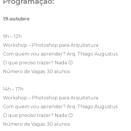
Programação:
Psicologia
Segunda Chamada
Publicações Científicas
19.outubro
Publicidade e Propaganda
Seguro Escolar
Revistas Campo Real
9h – 12h
Sapien
WhatsApp Campo Real
Workshop – Photoshop para Arquitetura
Com quem vou aprender? Arq. Thiago Augustus
Simulado Preparatório
O que preciso trazer? Nada 🙂
Número de Vagas: 30 alunos
14h – 17h
Workshop – Photoshop para Arquitetura
Com quem vou aprender? Arq. Thiago Augustus
O que preciso trazer? Nada 🙂
Número de Vagas: 30 alunos