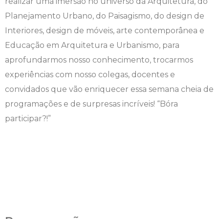
realizar uma imersão no universo da Arquitetura, do
Planejamento Urbano, do Paisagismo, do design de
Engenharia de Software
Ensalamento
Editais
Interiores, design de móveis, arte contemporânea e
Engenharia Elétrica
Horário de Aulas
Extensão
Educação em Arquitetura e Urbanismo, para
aprofundarmos nosso conhecimento, trocarmos
Engenharia Mecânica
Manual do Acadêmico
Infocampo
experiências com nosso colegas, docentes e
convidados que vão enriquecer essa semana cheia de
Farmácia
Manual de Formatura
Intercampo
programações e de surpresas incríveis! “Bóra
Fisioterapia
Manual de Trabalhos Acadêmicos
Logos Campo Real
participar?!”
Medicina
Minha Biblioteca
NAPP e NAPC
Medicina Veterinária
Núcleo de Apoio Psicopedagógico
Portal do Egresso
Nutrição
Ouvidoria
Portal do RH
Odontologia
Plano de Ensino
Programa de Monitoria