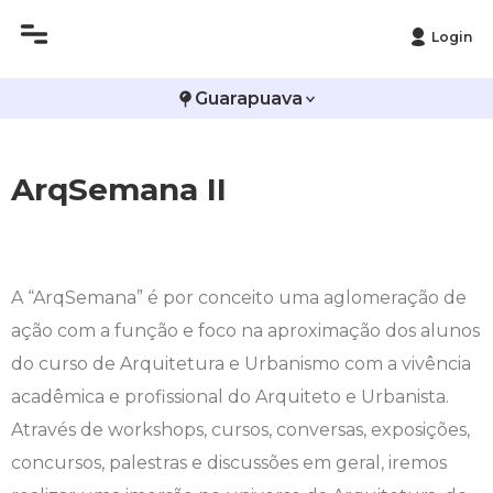
Login
Histórico
Administração
Vestibular de Inverno
2ª Via de Boleto
Avalie a Campo Real
Guarapuava
Reitoria
Arquitetura e Urbanismo
Vestibular de Medicina
Atestado de Matrícula
Bolsas e Incentivos
ArqSemana II
Infraestrutura
Biomedicina
Atividades Complementares e Sociais
CPA
Editais
Ciências Contábeis
Biblioteca
COLAP
A “ArqSemana” é por conceito uma aglomeração de
Publicações Institucionais
Direito
Calendário Acadêmico
Comissão de Ética no Uso de Animais
ação com a função e foco na aproximação dos alunos
do curso de Arquitetura e Urbanismo com a vivência
Enfermagem
Calendário de Provas
Comitê de Ética em Pesquisa
acadêmica e profissional do Arquiteto e Urbanista.
Engenharia Agronômica
Carteirinha de Estudante
Diploma Digital
Através de workshops, cursos, conversas, exposições,
concursos, palestras e discussões em geral, iremos
Engenharia Civil
Central de Estágios - TCC
Educação em Direitos Humanos