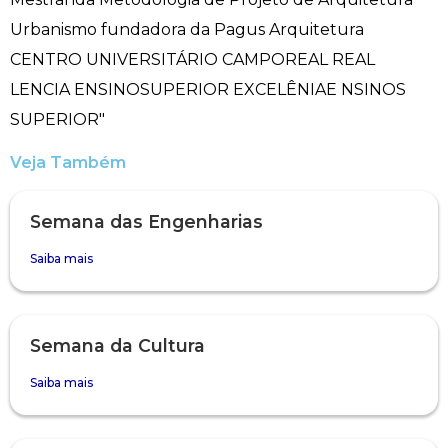
Psicologia
Plano de Ensino
Publicações Científicas
Publicidade e Propaganda
Segunda Chamada
Revistas Campo Real
Seguro Escolar
WhatsApp Campo Real
Veja Também
Sapien
Semana das Engenharias
Simulado Preparatório
Saiba mais
Semana da Cultura
Saiba mais