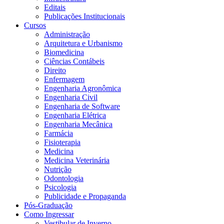
Editais
Publicações Institucionais
Cursos
Administração
Arquitetura e Urbanismo
Biomedicina
Ciências Contábeis
Direito
Enfermagem
Engenharia Agronômica
Engenharia Civil
Engenharia de Software
Engenharia Elétrica
Engenharia Mecânica
Farmácia
Fisioterapia
Medicina
Medicina Veterinária
Nutrição
Odontologia
Psicologia
Publicidade e Propaganda
Pós-Graduação
Como Ingressar
Vestibular de Inverno