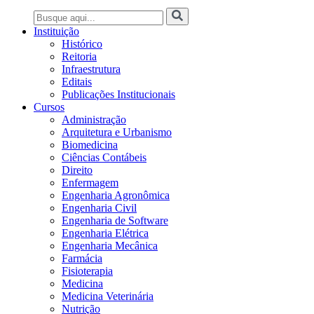
Instituição
Histórico
Reitoria
Infraestrutura
Editais
Publicações Institucionais
Cursos
Administração
Arquitetura e Urbanismo
Biomedicina
Ciências Contábeis
Direito
Enfermagem
Engenharia Agronômica
Engenharia Civil
Engenharia de Software
Engenharia Elétrica
Engenharia Mecânica
Farmácia
Fisioterapia
Medicina
Medicina Veterinária
Nutrição