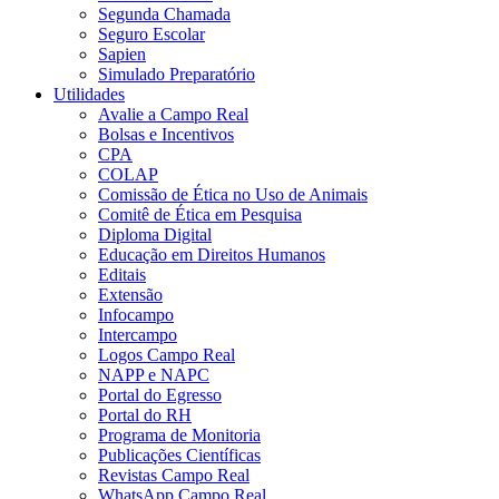
Segunda Chamada
Seguro Escolar
Sapien
Simulado Preparatório
Utilidades
Avalie a Campo Real
Bolsas e Incentivos
CPA
COLAP
Comissão de Ética no Uso de Animais
Comitê de Ética em Pesquisa
Diploma Digital
Educação em Direitos Humanos
Editais
Extensão
Infocampo
Intercampo
Logos Campo Real
NAPP e NAPC
Portal do Egresso
Portal do RH
Programa de Monitoria
Publicações Científicas
Revistas Campo Real
WhatsApp Campo Real