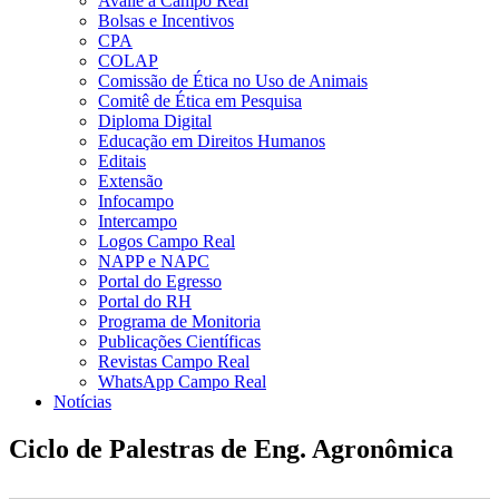
Avalie a Campo Real
Bolsas e Incentivos
CPA
COLAP
Comissão de Ética no Uso de Animais
Comitê de Ética em Pesquisa
Diploma Digital
Educação em Direitos Humanos
Editais
Extensão
Infocampo
Intercampo
Logos Campo Real
NAPP e NAPC
Portal do Egresso
Portal do RH
Programa de Monitoria
Publicações Científicas
Revistas Campo Real
WhatsApp Campo Real
Notícias
Ciclo de Palestras de Eng. Agronômica