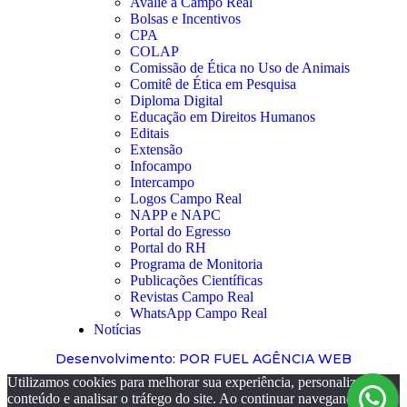
Avalie a Campo Real
Bolsas e Incentivos
CPA
COLAP
Comissão de Ética no Uso de Animais
Comitê de Ética em Pesquisa
Diploma Digital
Educação em Direitos Humanos
Editais
Extensão
Infocampo
Intercampo
Logos Campo Real
NAPP e NAPC
Portal do Egresso
Portal do RH
Programa de Monitoria
Publicações Científicas
Revistas Campo Real
WhatsApp Campo Real
Notícias
Desenvolvimento: POR FUEL AGÊNCIA WEB
Utilizamos cookies para melhorar sua experiência, personalizar
conteúdo e analisar o tráfego do site. Ao continuar navegando, você