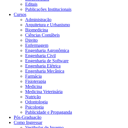
Editais
Publicações Institucionais
Cursos
Administração
Arquitetura e Urbanismo
Biomedicina
Ciências Contábeis
Direito
Enfermagem
Engenharia Agronômica
Engenharia Civil
Engenharia de Software
Engenharia Elétrica
Engenharia Mecânica
Farmácia
Fisioterapia
Medicina
Medicina Veterinária
Nutrição
Odontologia
Psicologia
Publicidade e Propaganda
Pós-Graduação
Como Ingressar
Vestibular de Inverno