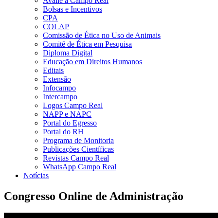
Avalie a Campo Real
Bolsas e Incentivos
CPA
COLAP
Comissão de Ética no Uso de Animais
Comitê de Ética em Pesquisa
Diploma Digital
Educação em Direitos Humanos
Editais
Extensão
Infocampo
Intercampo
Logos Campo Real
NAPP e NAPC
Portal do Egresso
Portal do RH
Programa de Monitoria
Publicações Científicas
Revistas Campo Real
WhatsApp Campo Real
Notícias
Congresso Online de Administração