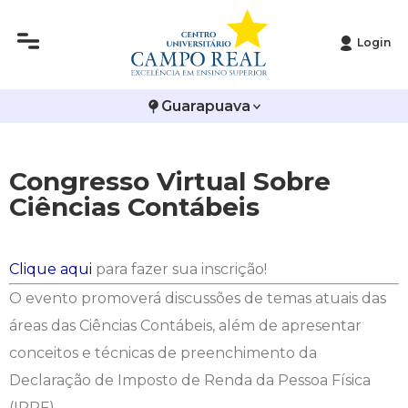
Login
Histórico
Administração
Vestibular de Inverno
2ª Via de Boleto
Avalie a Campo Real
Guarapuava
Reitoria
Arquitetura e Urbanismo
Vestibular de Medicina
Atestado de Matrícula
Bolsas e Incentivos
Infraestrutura
Biomedicina
Atividades Complementares e Sociais
CPA
Congresso Virtual Sobre
Ciências Contábeis
Editais
Ciências Contábeis
Biblioteca
COLAP
Publicações Institucionais
Direito
Calendário Acadêmico
Comissão de Ética no Uso de Animais
Clique aqui
para fazer sua inscrição!
O evento promoverá discussões de temas atuais das
Enfermagem
Calendário de Provas
Comitê de Ética em Pesquisa
áreas das Ciências Contábeis, além de apresentar
Engenharia Agronômica
Carteirinha de Estudante
Diploma Digital
conceitos e técnicas de preenchimento da
Declaração de Imposto de Renda da Pessoa Física
Engenharia Civil
Central de Estágios - TCC
Educação em Direitos Humanos
(IRPF).