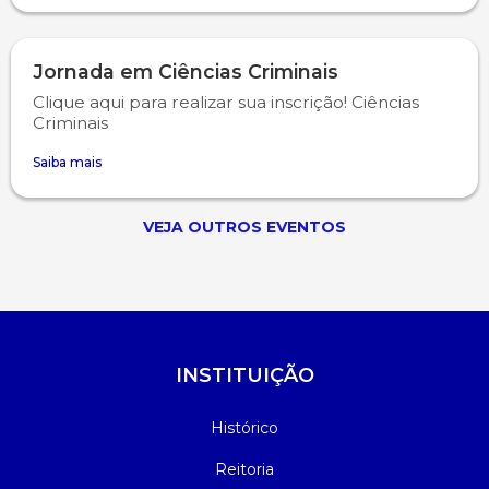
Psicologia
Segunda Chamada
Publicações Científicas
Jornada em Ciências Criminais
Clique aqui para realizar sua inscrição! Ciências
Publicidade e Propaganda
Seguro Escolar
Revistas Campo Real
Criminais
Sapien
WhatsApp Campo Real
Saiba mais
Simulado Preparatório
VEJA OUTROS EVENTOS
INSTITUIÇÃO
Histórico
Reitoria