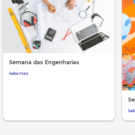
Semana das Engenharias
Saiba mais
Se
Sai