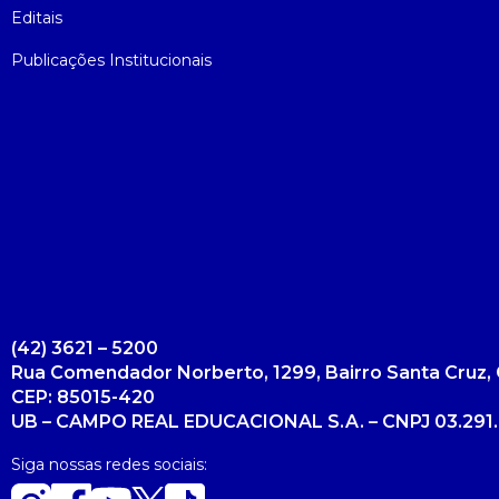
Editais
Psicologia
Segunda Chamada
Publicações Científicas
Publicações Institucionais
Publicidade e Propaganda
Seguro Escolar
Revistas Campo Real
Sapien
WhatsApp Campo Real
Simulado Preparatório
(42) 3621 – 5200
Rua Comendador Norberto, 1299, Bairro Santa Cruz, 
CEP: 85015-420
UB – CAMPO REAL EDUCACIONAL S.A. – CNPJ 03.291.
Siga nossas redes sociais: