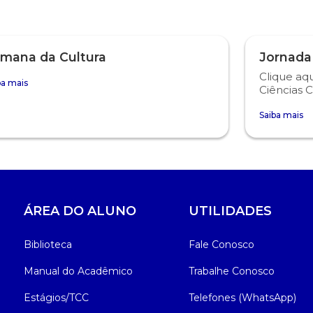
mana da Cultura
Jornada
Clique aqu
ba mais
Ciências C
Saiba mais
ÁREA DO ALUNO
UTILIDADES
Biblioteca
Fale Conosco
Manual do Acadêmico
Trabalhe Conosco
Estágios/TCC
Telefones (WhatsApp)