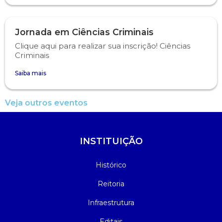
Psicologia
Segunda Chamada
Publicações Científicas
Jornada em Ciências Criminais
Clique aqui para realizar sua inscrição! Ciências
Publicidade e Propaganda
Seguro Escolar
Revistas Campo Real
Criminais
Sapien
WhatsApp Campo Real
Saiba mais
Simulado Preparatório
Veja outros eventos
INSTITUIÇÃO
Histórico
Reitoria
Infraestrutura
Editais