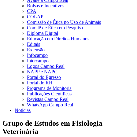
Avalie a Campo Real
Bolsas e Incentivos
CPA
COLAP
Comissão de Ética no Uso de Animais
Comitê de Ética em Pesquisa
Diploma Digital
Educação em Direitos Humanos
Editais
Extensão
Infocampo
Intercampo
Logos Campo Real
NAPP e NAPC
Portal do Egresso
Portal do RH
Programa de Monitoria
Publicações Científicas
Revistas Campo Real
WhatsApp Campo Real
Notícias
Grupo de Estudos em Fisiologia
Veterinária