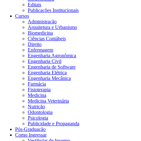
Editais
Publicações Institucionais
Cursos
Administração
Arquitetura e Urbanismo
Biomedicina
Ciências Contábeis
Direito
Enfermagem
Engenharia Agronômica
Engenharia Civil
Engenharia de Software
Engenharia Elétrica
Engenharia Mecânica
Farmácia
Fisioterapia
Medicina
Medicina Veterinária
Nutrição
Odontologia
Psicologia
Publicidade e Propaganda
Pós-Graduação
Como Ingressar
Vestibular de Inverno