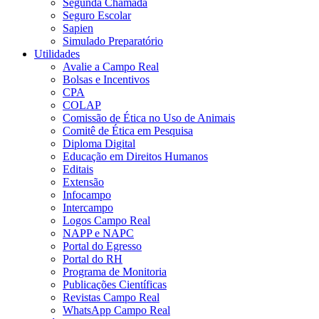
Segunda Chamada
Seguro Escolar
Sapien
Simulado Preparatório
Utilidades
Avalie a Campo Real
Bolsas e Incentivos
CPA
COLAP
Comissão de Ética no Uso de Animais
Comitê de Ética em Pesquisa
Diploma Digital
Educação em Direitos Humanos
Editais
Extensão
Infocampo
Intercampo
Logos Campo Real
NAPP e NAPC
Portal do Egresso
Portal do RH
Programa de Monitoria
Publicações Científicas
Revistas Campo Real
WhatsApp Campo Real