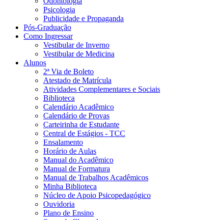
Odontologia
Psicologia
Publicidade e Propaganda
Pós-Graduação
Como Ingressar
Vestibular de Inverno
Vestibular de Medicina
Alunos
2ª Via de Boleto
Atestado de Matrícula
Atividades Complementares e Sociais
Biblioteca
Calendário Acadêmico
Calendário de Provas
Carteirinha de Estudante
Central de Estágios - TCC
Ensalamento
Horário de Aulas
Manual do Acadêmico
Manual de Formatura
Manual de Trabalhos Acadêmicos
Minha Biblioteca
Núcleo de Apoio Psicopedagógico
Ouvidoria
Plano de Ensino