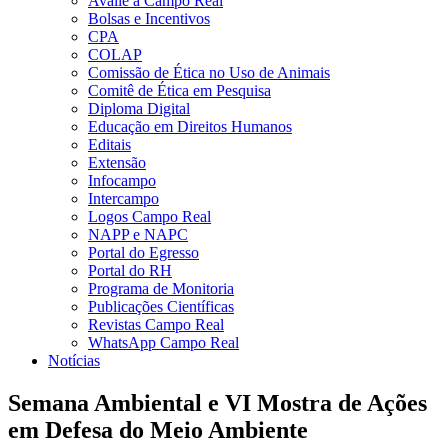
Avalie a Campo Real
Bolsas e Incentivos
CPA
COLAP
Comissão de Ética no Uso de Animais
Comitê de Ética em Pesquisa
Diploma Digital
Educação em Direitos Humanos
Editais
Extensão
Infocampo
Intercampo
Logos Campo Real
NAPP e NAPC
Portal do Egresso
Portal do RH
Programa de Monitoria
Publicações Científicas
Revistas Campo Real
WhatsApp Campo Real
Notícias
Semana Ambiental e VI Mostra de Ações
em Defesa do Meio Ambiente