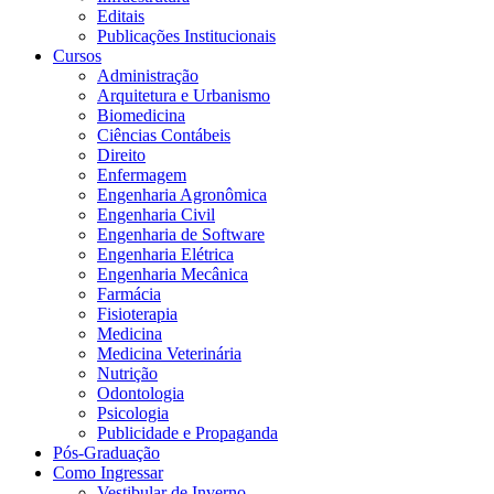
Editais
Publicações Institucionais
Cursos
Administração
Arquitetura e Urbanismo
Biomedicina
Ciências Contábeis
Direito
Enfermagem
Engenharia Agronômica
Engenharia Civil
Engenharia de Software
Engenharia Elétrica
Engenharia Mecânica
Farmácia
Fisioterapia
Medicina
Medicina Veterinária
Nutrição
Odontologia
Psicologia
Publicidade e Propaganda
Pós-Graduação
Como Ingressar
Vestibular de Inverno