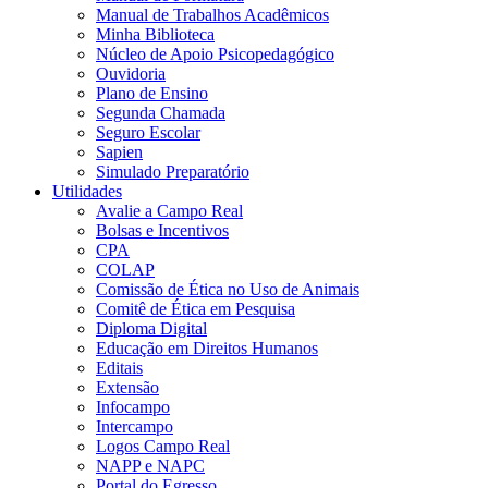
Manual de Trabalhos Acadêmicos
Minha Biblioteca
Núcleo de Apoio Psicopedagógico
Ouvidoria
Plano de Ensino
Segunda Chamada
Seguro Escolar
Sapien
Simulado Preparatório
Utilidades
Avalie a Campo Real
Bolsas e Incentivos
CPA
COLAP
Comissão de Ética no Uso de Animais
Comitê de Ética em Pesquisa
Diploma Digital
Educação em Direitos Humanos
Editais
Extensão
Infocampo
Intercampo
Logos Campo Real
NAPP e NAPC
Portal do Egresso