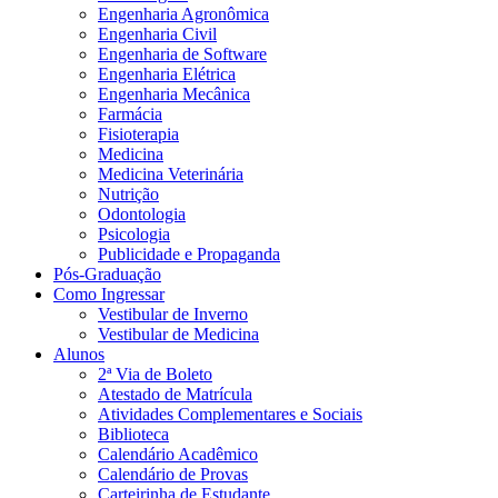
Engenharia Agronômica
Engenharia Civil
Engenharia de Software
Engenharia Elétrica
Engenharia Mecânica
Farmácia
Fisioterapia
Medicina
Medicina Veterinária
Nutrição
Odontologia
Psicologia
Publicidade e Propaganda
Pós-Graduação
Como Ingressar
Vestibular de Inverno
Vestibular de Medicina
Alunos
2ª Via de Boleto
Atestado de Matrícula
Atividades Complementares e Sociais
Biblioteca
Calendário Acadêmico
Calendário de Provas
Carteirinha de Estudante