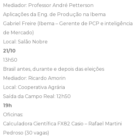
Mediador: Professor André Petterson
Psicologia
Segunda Chamada
Publicações Científicas
Aplicações da Eng. de Produção na Ibema
Gabriel Freire (Ibema – Gerente de PCP e inteligência
Publicidade e Propaganda
Seguro Escolar
Revistas Campo Real
de Mercado)
Local: Salão Nobre
Sapien
WhatsApp Campo Real
21/10
13h50
Simulado Preparatório
Brasil antes, durante e depois das eleições
Mediador: Ricardo Amorin
Local: Cooperativa Agrária
Saída da Campo Real: 12h50
19h
Oficinas:
Calculadora Científica FX82 Casio – Rafael Martini
Pedroso (30 vagas)