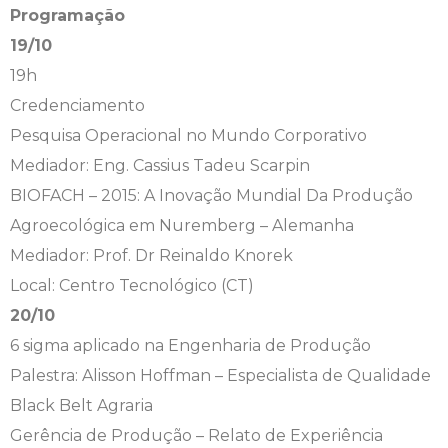
Programação
Engenharia de Software
Ensalamento
Editais
19/10
19h
Engenharia Elétrica
Horário de Aulas
Extensão
Credenciamento
Pesquisa Operacional no Mundo Corporativo
Engenharia Mecânica
Manual do Acadêmico
Infocampo
Mediador: Eng. Cassius Tadeu Scarpin
Farmácia
Manual de Formatura
Intercampo
BIOFACH – 2015: A Inovação Mundial Da Produção
Agroecológica em Nuremberg – Alemanha
Fisioterapia
Manual de Trabalhos Acadêmicos
Logos Campo Real
Mediador: Prof. Dr Reinaldo Knorek
Local: Centro Tecnológico (CT)
Medicina
Minha Biblioteca
NAPP e NAPC
20/10
Medicina Veterinária
Núcleo de Apoio Psicopedagógico
Portal do Egresso
6 sigma aplicado na Engenharia de Produção
Palestra: Alisson Hoffman – Especialista de Qualidade
Nutrição
Ouvidoria
Portal do RH
Black Belt Agraria
Gerência de Produção – Relato de Experiência
Odontologia
Plano de Ensino
Programa de Monitoria