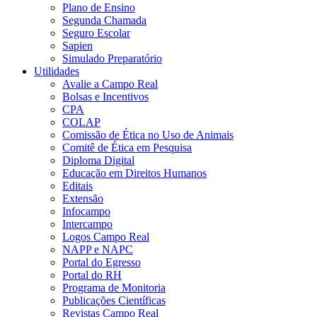
Plano de Ensino
Segunda Chamada
Seguro Escolar
Sapien
Simulado Preparatório
Utilidades
Avalie a Campo Real
Bolsas e Incentivos
CPA
COLAP
Comissão de Ética no Uso de Animais
Comitê de Ética em Pesquisa
Diploma Digital
Educação em Direitos Humanos
Editais
Extensão
Infocampo
Intercampo
Logos Campo Real
NAPP e NAPC
Portal do Egresso
Portal do RH
Programa de Monitoria
Publicações Científicas
Revistas Campo Real