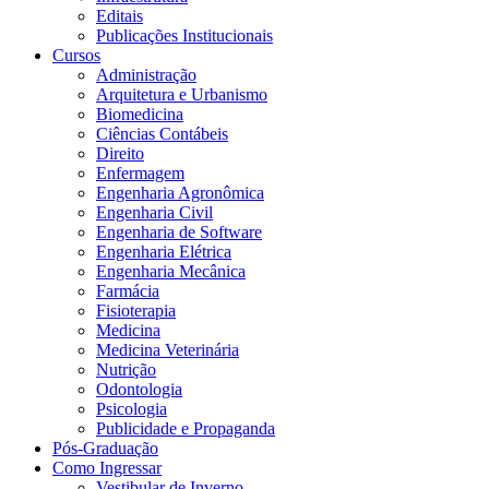
Editais
Publicações Institucionais
Cursos
Administração
Arquitetura e Urbanismo
Biomedicina
Ciências Contábeis
Direito
Enfermagem
Engenharia Agronômica
Engenharia Civil
Engenharia de Software
Engenharia Elétrica
Engenharia Mecânica
Farmácia
Fisioterapia
Medicina
Medicina Veterinária
Nutrição
Odontologia
Psicologia
Publicidade e Propaganda
Pós-Graduação
Como Ingressar
Vestibular de Inverno