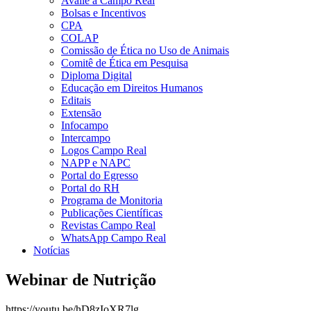
Avalie a Campo Real
Bolsas e Incentivos
CPA
COLAP
Comissão de Ética no Uso de Animais
Comitê de Ética em Pesquisa
Diploma Digital
Educação em Direitos Humanos
Editais
Extensão
Infocampo
Intercampo
Logos Campo Real
NAPP e NAPC
Portal do Egresso
Portal do RH
Programa de Monitoria
Publicações Científicas
Revistas Campo Real
WhatsApp Campo Real
Notícias
Webinar de Nutrição
https://youtu.be/hD8zIoXR7lg