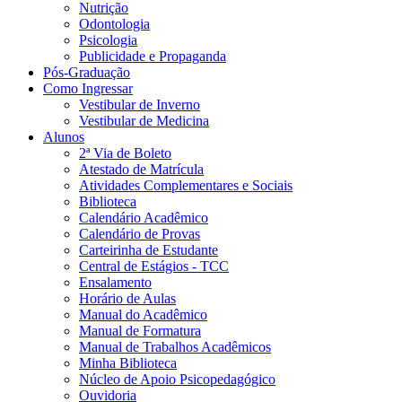
Nutrição
Odontologia
Psicologia
Publicidade e Propaganda
Pós-Graduação
Como Ingressar
Vestibular de Inverno
Vestibular de Medicina
Alunos
2ª Via de Boleto
Atestado de Matrícula
Atividades Complementares e Sociais
Biblioteca
Calendário Acadêmico
Calendário de Provas
Carteirinha de Estudante
Central de Estágios - TCC
Ensalamento
Horário de Aulas
Manual do Acadêmico
Manual de Formatura
Manual de Trabalhos Acadêmicos
Minha Biblioteca
Núcleo de Apoio Psicopedagógico
Ouvidoria