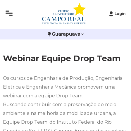
Login
Histórico
Administração
Vestibular de Inverno
2ª Via de Boleto
Avalie a Campo Real
Guarapuava
Reitoria
Arquitetura e Urbanismo
Vestibular de Medicina
Atestado de Matrícula
Bolsas e Incentivos
Infraestrutura
Biomedicina
Atividades Complementares e Sociais
CPA
Webinar Equipe Drop Team
Editais
Ciências Contábeis
Biblioteca
COLAP
Os cursos de Engenharia de Produção, Engenharia
Publicações Institucionais
Direito
Calendário Acadêmico
Comissão de Ética no Uso de Animais
Elétrica e Engenharia Mecânica promovem uma
webinar com a equipe Drop Team.
Enfermagem
Calendário de Provas
Comitê de Ética em Pesquisa
Buscando contribuir com a preservação do meio
Engenharia Agronômica
Carteirinha de Estudante
Diploma Digital
ambiente e na melhoria da mobilidade urbana, a
Equipe Drop Team, do Instituto Federal do Rio
Engenharia Civil
Central de Estágios - TCC
Educação em Direitos Humanos
Grande do Sul (IFRS), Campus Erechim, desenvolveu