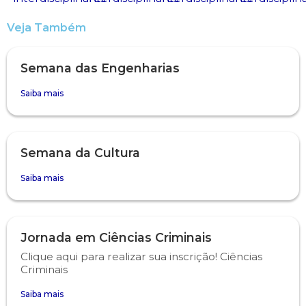
Veja Também
Psicologia
Segunda Chamada
Publicações Científicas
Publicidade e Propaganda
Seguro Escolar
Revistas Campo Real
Semana das Engenharias
Saiba mais
Sapien
WhatsApp Campo Real
Simulado Preparatório
Semana da Cultura
Saiba mais
Jornada em Ciências Criminais
Clique aqui para realizar sua inscrição! Ciências
Criminais
Saiba mais