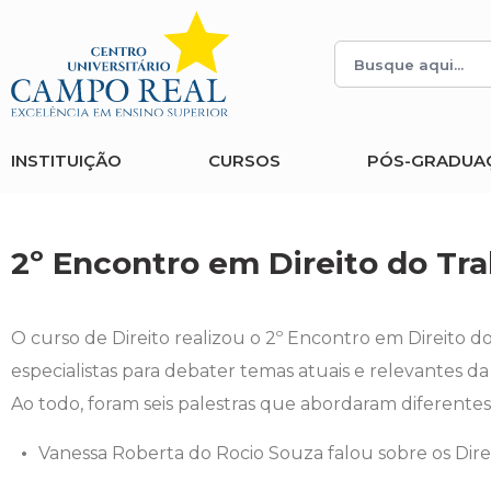
Histórico
Administração
Vestibular de Inverno
2ª Via de Boleto
Avalie a Campo Real
Reitoria
Arquitetura e Urbanismo
Vestibular de Medicina
Atestado de Matrícula
Bolsas e Incentivos
INSTITUIÇÃO
CURSOS
PÓS-GRADUA
Infraestrutura
Biomedicina
Atividades Complementares e Sociais
CPA
Editais
Ciências Contábeis
Biblioteca
COLAP
2º Encontro em Direito do Tr
Publicações Institucionais
Direito
Calendário Acadêmico
Comissão de Ética no Uso de Animais
O curso de Direito realizou o 2º Encontro em Direito 
Enfermagem
Calendário de Provas
Comitê de Ética em Pesquisa
especialistas para debater temas atuais e relevantes da
Ao todo, foram seis palestras que abordaram diferente
Engenharia Agronômica
Carteirinha de Estudante
Diploma Digital
Vanessa Roberta do Rocio Souza falou sobre os Direi
Engenharia Civil
Central de Estágios - TCC
Educação em Direitos Humanos