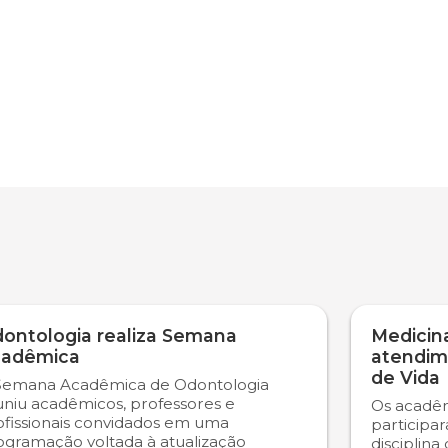
ontologia realiza Semana
Medicina
adêmica
atendim
de Vida
Semana Acadêmica de Odontologia
uniu acadêmicos, professores e
Os acadêm
ofissionais convidados em uma
participa
ogramação voltada à atualização
disciplina