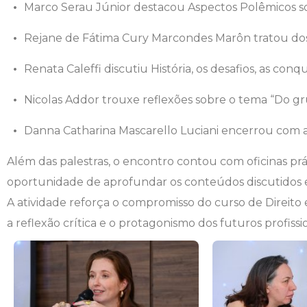
Marco Serau Júnior destacou Aspectos Polêmicos sob
Engenharia de Software
Ensalamento
Editais
Rejane de Fátima Cury Marcondes Marôn tratou dos e
Engenharia Elétrica
Horário de Aulas
Extensão
Renata Caleffi discutiu História, os desafios, as co
Engenharia Mecânica
Manual do Acadêmico
Infocampo
Nicolas Addor trouxe reflexões sobre o tema “Do gr
Farmácia
Manual de Formatura
Intercampo
Danna Catharina Mascarello Luciani encerrou com a 
Além das palestras, o encontro contou com oficinas prá
Fisioterapia
Manual de Trabalhos Acadêmicos
Logos Campo Real
oportunidade de aprofundar os conteúdos discutidos e v
Medicina
Minha Biblioteca
NAPP e NAPC
A atividade reforça o compromisso do curso de Dire
a reflexão crítica e o protagonismo dos futuros profissio
Medicina Veterinária
Núcleo de Apoio Psicopedagógico
Portal do Egresso
Nutrição
Ouvidoria
Portal do RH
Odontologia
Plano de Ensino
Programa de Monitoria