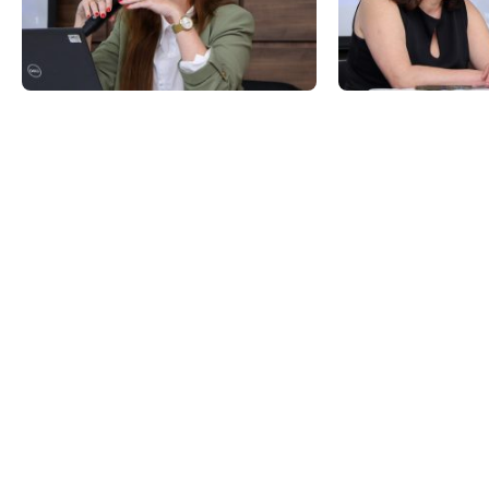
Psicologia
Segunda Chamada
Publicações Científicas
Publicidade e Propaganda
Seguro Escolar
Revistas Campo Real
Sapien
WhatsApp Campo Real
Simulado Preparatório