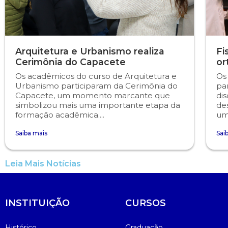
Psicologia
Segunda Chamada
Publicações Científicas
Publicidade e Propaganda
Seguro Escolar
Revistas Campo Real
Arquitetura e Urbanismo realiza
Fi
Cerimônia do Capacete
or
Sapien
WhatsApp Campo Real
Os acadêmicos do curso de Arquitetura e
Os
Urbanismo participaram da Cerimônia do
pa
Capacete, um momento marcante que
dis
Simulado Preparatório
simbolizou mais uma importante etapa da
de
formação acadêmica....
um
Saiba mais
Sai
Leia Mais Notícias
INSTITUIÇÃO
CURSOS
Histórico
Graduação