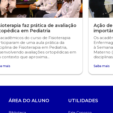
sioterapia faz prática de avaliação
Ação de
topédica em Pediatria
importâ
 acadêmicos do curso de Fisioterapia
Os acadêm
rticiparam de uma aula prática da
Enfermag
ciplina de Fisioterapia em Pediatria,
à Semana
senvolvendo avaliações ortopédicas em
Materno (
 contexto que aproxima...
disciplina
ba mais
Saiba mais
ÁREA DO ALUNO
UTILIDADES
Biblioteca
Fale Conosco