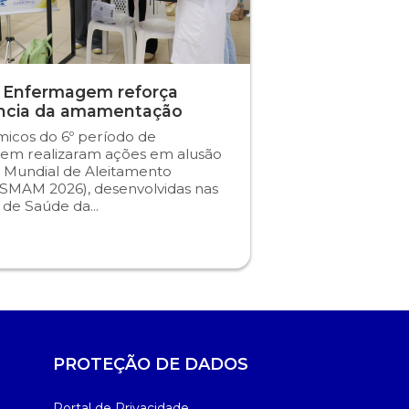
 Enfermagem reforça
ncia da amamentação
icos do 6º período de
em realizaram ações em alusão
 Mundial de Aleitamento
SMAM 2026), desenvolvidas nas
s de Saúde da...
PROTEÇÃO DE DADOS
Portal de Privacidade