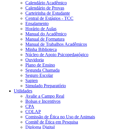
Calendário Acadêmico
Calendário de Provas
Carteirinha de Estudante
Central de Estágios - TCC
Ensalamento
Horário de Aulas
Manual do Acadêmico
Manual de Formatura
Manual de Trabalhos Acadêmicos
Minha Biblioteca
Núcleo de Apoio Psicopedagógico
Ouvidoria
Plano de Ensino
Segunda Chamada
Seguro Escolar
Sapien
Simulado Preparatório
Utilidades
Avalie a Campo Real
Bolsas e Incentivos
CPA
COLAP
Comissão de Ética no Uso de Animais
Comitê de Ética em Pesquisa
Diploma Digital