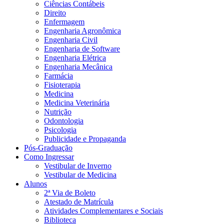
Ciências Contábeis
Direito
Enfermagem
Engenharia Agronômica
Engenharia Civil
Engenharia de Software
Engenharia Elétrica
Engenharia Mecânica
Farmácia
Fisioterapia
Medicina
Medicina Veterinária
Nutrição
Odontologia
Psicologia
Publicidade e Propaganda
Pós-Graduação
Como Ingressar
Vestibular de Inverno
Vestibular de Medicina
Alunos
2ª Via de Boleto
Atestado de Matrícula
Atividades Complementares e Sociais
Biblioteca