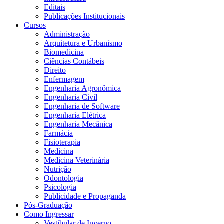
Editais
Publicações Institucionais
Cursos
Administração
Arquitetura e Urbanismo
Biomedicina
Ciências Contábeis
Direito
Enfermagem
Engenharia Agronômica
Engenharia Civil
Engenharia de Software
Engenharia Elétrica
Engenharia Mecânica
Farmácia
Fisioterapia
Medicina
Medicina Veterinária
Nutrição
Odontologia
Psicologia
Publicidade e Propaganda
Pós-Graduação
Como Ingressar
Vestibular de Inverno