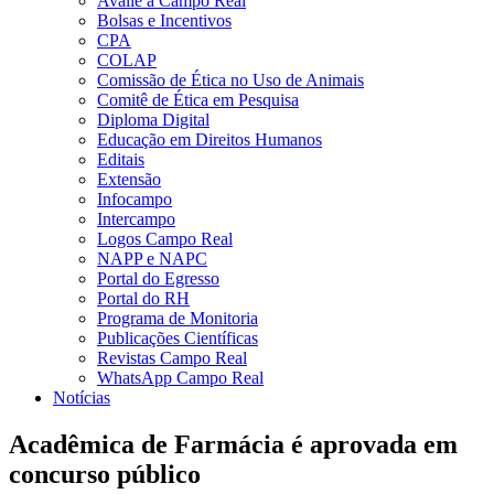
Avalie a Campo Real
Bolsas e Incentivos
CPA
COLAP
Comissão de Ética no Uso de Animais
Comitê de Ética em Pesquisa
Diploma Digital
Educação em Direitos Humanos
Editais
Extensão
Infocampo
Intercampo
Logos Campo Real
NAPP e NAPC
Portal do Egresso
Portal do RH
Programa de Monitoria
Publicações Científicas
Revistas Campo Real
WhatsApp Campo Real
Notícias
Acadêmica de Farmácia é aprovada em
concurso público