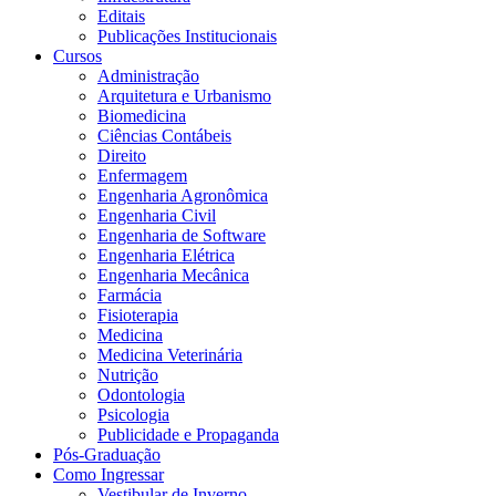
Editais
Publicações Institucionais
Cursos
Administração
Arquitetura e Urbanismo
Biomedicina
Ciências Contábeis
Direito
Enfermagem
Engenharia Agronômica
Engenharia Civil
Engenharia de Software
Engenharia Elétrica
Engenharia Mecânica
Farmácia
Fisioterapia
Medicina
Medicina Veterinária
Nutrição
Odontologia
Psicologia
Publicidade e Propaganda
Pós-Graduação
Como Ingressar
Vestibular de Inverno