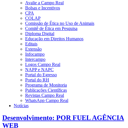
Avalie a Campo Real
Bolsas e Incentivos
CPA
COLAP
Comissão de Ética no Uso de Animais
Comitê de Ética em Pesquisa
Diploma Digital
Educação em Direitos Humanos
Editais
Extensão
Infocampo
Intercampo
Logos Campo Real
NAPP e NAPC
Portal do Egresso
Portal do RH
Programa de Monitoria
Publicações Científicas
Revistas Campo Real
WhatsApp Campo Real
Notícias
Desenvolvimento: POR FUEL AGÊNCIA
WEB