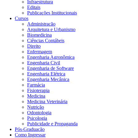
Infraestrutura
Editais
Publicações Institucionais
Cursos
Administração
Arquitetura e Urbanismo
Biomedicina
Ciências Contábeis
Direito
Enfermagem
Engenharia Agronômica
Engenharia Civil
Engenharia de Software
Engenharia Elétrica
Engenharia Mecânica
Farmácia
Fisioterapia
Medicina
Medicina Veterinária
Nutrição
Odontologia
Psicologia
Publicidade e Propaganda
Pós-Graduação
Como Ingressar