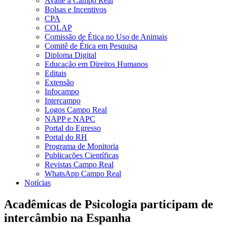
Avalie a Campo Real
Bolsas e Incentivos
CPA
COLAP
Comissão de Ética no Uso de Animais
Comitê de Ética em Pesquisa
Diploma Digital
Educação em Direitos Humanos
Editais
Extensão
Infocampo
Intercampo
Logos Campo Real
NAPP e NAPC
Portal do Egresso
Portal do RH
Programa de Monitoria
Publicações Científicas
Revistas Campo Real
WhatsApp Campo Real
Notícias
Acadêmicas de Psicologia participam de
intercâmbio na Espanha