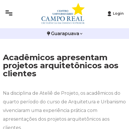
Login
Histórico
Administração
Vestibular de Inverno
2ª Via de Boleto
Avalie a Campo Real
Guarapuava
Reitoria
Arquitetura e Urbanismo
Vestibular de Medicina
Atestado de Matrícula
Bolsas e Incentivos
Infraestrutura
Biomedicina
Atividades Complementares e Sociais
CPA
Acadêmicos apresentam
projetos arquitetônicos aos
Editais
Ciências Contábeis
Biblioteca
COLAP
clientes
Publicações Institucionais
Direito
Calendário Acadêmico
Comissão de Ética no Uso de Animais
Na disciplina de Ateliê de Projeto, os acadêmicos do
Enfermagem
Calendário de Provas
Comitê de Ética em Pesquisa
quarto período do curso de Arquitetura e Urbanismo
Engenharia Agronômica
Carteirinha de Estudante
Diploma Digital
vivenciaram uma experiência prática com
apresentações dos projetos arquitetônicos aos
Engenharia Civil
Central de Estágios - TCC
Educação em Direitos Humanos
clientes.