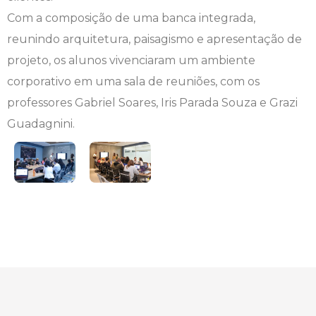
Com a composição de uma banca integrada,
Engenharia de Software
Ensalamento
Editais
reunindo arquitetura, paisagismo e apresentação de
projeto, os alunos vivenciaram um ambiente
Engenharia Elétrica
Horário de Aulas
Extensão
corporativo em uma sala de reuniões, com os
Engenharia Mecânica
Manual do Acadêmico
Infocampo
professores Gabriel Soares, Iris Parada Souza e Grazi
Guadagnini.
Farmácia
Manual de Formatura
Intercampo
Fisioterapia
Manual de Trabalhos Acadêmicos
Logos Campo Real
Medicina
Minha Biblioteca
NAPP e NAPC
Medicina Veterinária
Núcleo de Apoio Psicopedagógico
Portal do Egresso
Nutrição
Ouvidoria
Portal do RH
Odontologia
Plano de Ensino
Programa de Monitoria