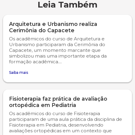
Leia Também
Psicologia
Segunda Chamada
Publicações Científicas
Arquitetura e Urbanismo realiza
Publicidade e Propaganda
Seguro Escolar
Revistas Campo Real
Cerimônia do Capacete
Os acadêmicos do curso de Arquitetura e
Urbanismo participaram da Cerimônia do
Sapien
WhatsApp Campo Real
Capacete, um momento marcante que
simbolizou mais uma importante etapa da
Simulado Preparatório
formação acadêmica....
Saiba mais
Fisioterapia faz prática de avaliação
ortopédica em Pediatria
Os acadêmicos do curso de Fisioterapia
participaram de uma aula prática da disciplina de
Fisioterapia em Pediatria, desenvolvendo
avaliações ortopédicas em um contexto que