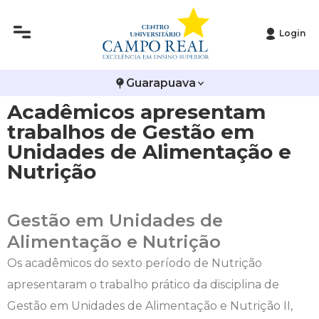
Login
Histórico
Administração
Vestibular de Inverno
2ª Via de Boleto
Avalie a Campo Real
Guarapuava
Reitoria
Arquitetura e Urbanismo
Vestibular de Medicina
Atestado de Matrícula
Bolsas e Incentivos
Acadêmicos apresentam
Infraestrutura
Biomedicina
Atividades Complementares e Sociais
CPA
trabalhos de Gestão em
Unidades de Alimentação e
Editais
Ciências Contábeis
Biblioteca
COLAP
Nutrição
Publicações Institucionais
Direito
Calendário Acadêmico
Comissão de Ética no Uso de Animais
Gestão em Unidades de
Enfermagem
Calendário de Provas
Comitê de Ética em Pesquisa
Alimentação e Nutrição
Os acadêmicos do sexto período de Nutrição
Engenharia Agronômica
Carteirinha de Estudante
Diploma Digital
apresentaram o trabalho prático da disciplina de
Gestão em Unidades de Alimentação e Nutrição II,
Engenharia Civil
Central de Estágios - TCC
Educação em Direitos Humanos