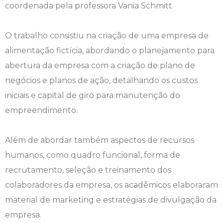
coordenada pela professora Vania Schmitt.
Engenharia de Software
Ensalamento
Editais
O trabalho consistiu na criação de uma empresa de
Engenharia Elétrica
Horário de Aulas
Extensão
alimentação fictícia, abordando o planejamento para
abertura da empresa com a criação de plano de
Engenharia Mecânica
Manual do Acadêmico
Infocampo
negócios e planos de ação, detalhando os custos
Farmácia
Manual de Formatura
Intercampo
iniciais e capital de giro para manutenção do
empreendimento.
Fisioterapia
Manual de Trabalhos Acadêmicos
Logos Campo Real
Além de abordar também aspectos de recursos
Medicina
Minha Biblioteca
NAPP e NAPC
humanos, como quadro funcional, forma de
Medicina Veterinária
Núcleo de Apoio Psicopedagógico
Portal do Egresso
recrutamento, seleção e treinamento dos
colaboradores da empresa, os acadêmicos elaboraram
Nutrição
Ouvidoria
Portal do RH
material de marketing e estratégias de divulgação da
empresa.
Odontologia
Plano de Ensino
Programa de Monitoria