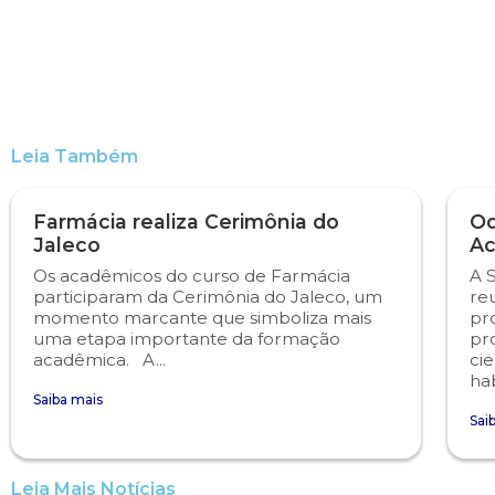
Engenharia de Software
Ensalamento
Editais
Engenharia Elétrica
Horário de Aulas
Extensão
Engenharia Mecânica
Manual do Acadêmico
Infocampo
Leia Também
Farmácia
Manual de Formatura
Intercampo
Farmácia realiza Cerimônia do
Od
Jaleco
Ac
Fisioterapia
Manual de Trabalhos Acadêmicos
Logos Campo Real
Os acadêmicos do curso de Farmácia
A 
participaram da Cerimônia do Jaleco, um
re
momento marcante que simboliza mais
pr
Medicina
Minha Biblioteca
NAPP e NAPC
uma etapa importante da formação
pr
acadêmica. A...
cie
Medicina Veterinária
Núcleo de Apoio Psicopedagógico
Portal do Egresso
hab
Saiba mais
Sai
Nutrição
Ouvidoria
Portal do RH
Leia Mais Notícias
Odontologia
Plano de Ensino
Programa de Monitoria