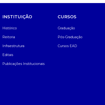
Psicologia
Segunda Chamada
Publicações Científicas
INSTITUIÇÃO
CURSOS
Publicidade e Propaganda
Seguro Escolar
Revistas Campo Real
Histórico
Graduação
Sapien
WhatsApp Campo Real
Reitoria
Pós-Graduação
Infraestrutura
Cursos EAD
Simulado Preparatório
Editais
Publicações Institucionais