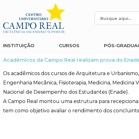
Histórico
Administração
Vestibular de Inverno
2ª Via de Boleto
Avalie a Campo Real
Reitoria
Arquitetura e Urbanismo
Vestibular de Medicina
Atestado de Matrícula
Bolsas e Incentivos
INSTITUIÇÃO
CURSOS
PÓS-GRADUA
Infraestrutura
Biomedicina
Atividades Complementares e Sociais
CPA
Acadêmicos da Campo Real realizam prova do Enad
Editais
Ciências Contábeis
Biblioteca
COLAP
Os acadêmicos dos cursos de Arquitetura e Urbanismo,
Engenharia Mecânica, Fisioterapia, Medicina, Medicina
Publicações Institucionais
Direito
Calendário Acadêmico
Comissão de Ética no Uso de Animais
Nacional de Desempenho dos Estudantes (Enade).
A Campo Real montou uma estrutura para recepcionar 
Enfermagem
Calendário de Provas
Comitê de Ética em Pesquisa
tem como objetivo avaliar o rendimento dos concluint
Engenharia Agronômica
Carteirinha de Estudante
Diploma Digital
Engenharia Civil
Central de Estágios - TCC
Educação em Direitos Humanos