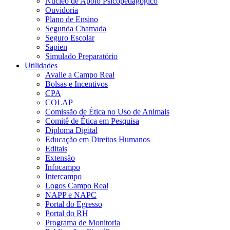
Núcleo de Apoio Psicopedagógico
Ouvidoria
Plano de Ensino
Segunda Chamada
Seguro Escolar
Sapien
Simulado Preparatório
Utilidades
Avalie a Campo Real
Bolsas e Incentivos
CPA
COLAP
Comissão de Ética no Uso de Animais
Comitê de Ética em Pesquisa
Diploma Digital
Educação em Direitos Humanos
Editais
Extensão
Infocampo
Intercampo
Logos Campo Real
NAPP e NAPC
Portal do Egresso
Portal do RH
Programa de Monitoria