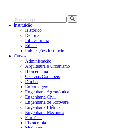
Instituição
Histórico
Reitoria
Infraestrutura
Editais
Publicações Institucionais
Cursos
Administração
Arquitetura e Urbanismo
Biomedicina
Ciências Contábeis
Direito
Enfermagem
Engenharia Agronômica
Engenharia Civil
Engenharia de Software
Engenharia Elétrica
Engenharia Mecânica
Farmácia
Fisioterapia
Medicina