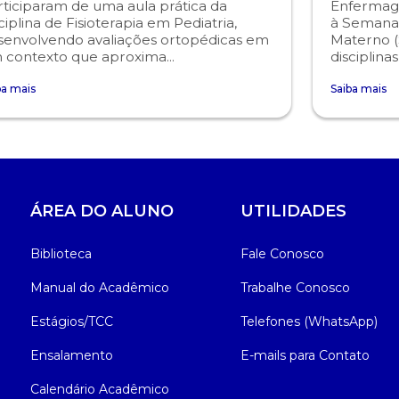
rticiparam de uma aula prática da
Enfermag
ciplina de Fisioterapia em Pediatria,
à Semana
senvolvendo avaliações ortopédicas em
Materno (
 contexto que aproxima...
disciplina
ba mais
Saiba mais
ÁREA DO ALUNO
UTILIDADES
Biblioteca
Fale Conosco
Manual do Acadêmico
Trabalhe Conosco
Estágios/TCC
Telefones (WhatsApp)
Ensalamento
E-mails para Contato
Calendário Acadêmico