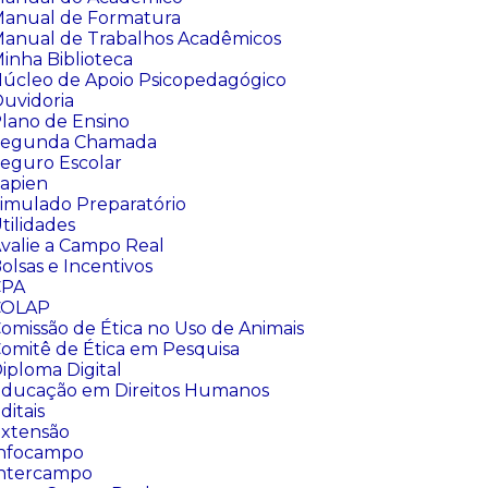
anual de Formatura
anual de Trabalhos Acadêmicos
inha Biblioteca
úcleo de Apoio Psicopedagógico
uvidoria
lano de Ensino
Segunda Chamada
eguro Escolar
apien
imulado Preparatório
tilidades
valie a Campo Real
olsas e Incentivos
CPA
COLAP
omissão de Ética no Uso de Animais
omitê de Ética em Pesquisa
iploma Digital
ducação em Direitos Humanos
ditais
xtensão
nfocampo
ntercampo