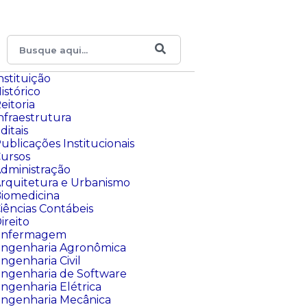
nstituição
istórico
eitoria
nfraestrutura
ditais
ublicações Institucionais
ursos
dministração
rquitetura e Urbanismo
iomedicina
iências Contábeis
ireito
Enfermagem
ngenharia Agronômica
ngenharia Civil
ngenharia de Software
ngenharia Elétrica
ngenharia Mecânica