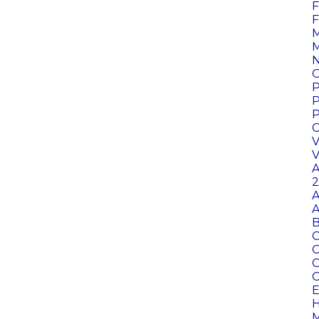
F
F
M
M
N
O
P
P
P
C
V
V
A
2
A
A
B
C
C
C
C
E
H
M