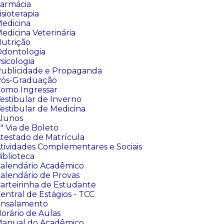
armácia
isioterapia
edicina
edicina Veterinária
utrição
dontologia
sicologia
ublicidade e Propaganda
ós-Graduação
omo Ingressar
estibular de Inverno
estibular de Medicina
lunos
ª Via de Boleto
testado de Matrícula
tividades Complementares e Sociais
iblioteca
alendário Acadêmico
alendário de Provas
arteirinha de Estudante
entral de Estágios - TCC
nsalamento
orário de Aulas
anual do Acadêmico