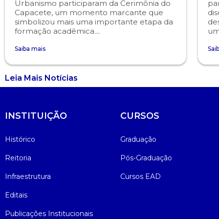
Urbanismo participaram da Cerimônia do
pa
Capacete, um momento marcante que
dis
simbolizou mais uma importante etapa da
de
formação acadêmica....
um
Saiba mais
Sai
Leia Mais Notícias
INSTITUIÇÃO
CURSOS
Histórico
Graduação
Reitoria
Pós-Graduação
Infraestrutura
Cursos EAD
Editais
Publicações Institucionais