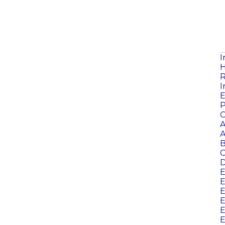
I
H
R
I
E
P
C
A
A
B
C
D
E
E
E
E
E