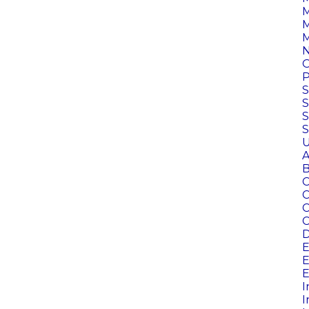
M
M
M
N
O
P
S
S
S
U
A
B
C
C
D
E
E
E
I
I