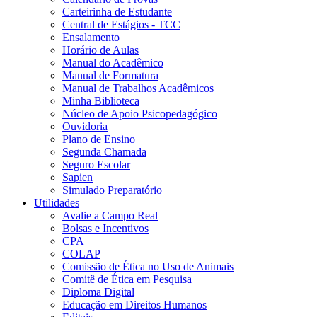
Carteirinha de Estudante
Central de Estágios - TCC
Ensalamento
Horário de Aulas
Manual do Acadêmico
Manual de Formatura
Manual de Trabalhos Acadêmicos
Minha Biblioteca
Núcleo de Apoio Psicopedagógico
Ouvidoria
Plano de Ensino
Segunda Chamada
Seguro Escolar
Sapien
Simulado Preparatório
Utilidades
Avalie a Campo Real
Bolsas e Incentivos
CPA
COLAP
Comissão de Ética no Uso de Animais
Comitê de Ética em Pesquisa
Diploma Digital
Educação em Direitos Humanos