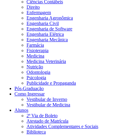
Ciências Contábeis
Direito
Enfermagem
Engenharia Agronômica
Engenharia Civil
Engenharia de Software
Engenharia Elétrica
Engenharia Mecânica
Farmácia
Fisioterapia
Medicina
Medicina Veterinária
Nutrição
Odontologia
Psicologia
Publicidade e Propaganda
Pós-Graduação
Como Ingressar
Vestibular de Inverno
Vestibular de Medicina
Alunos
2ª Via de Boleto
Atestado de Matrícula
Atividades Complementares e Sociais
Biblioteca