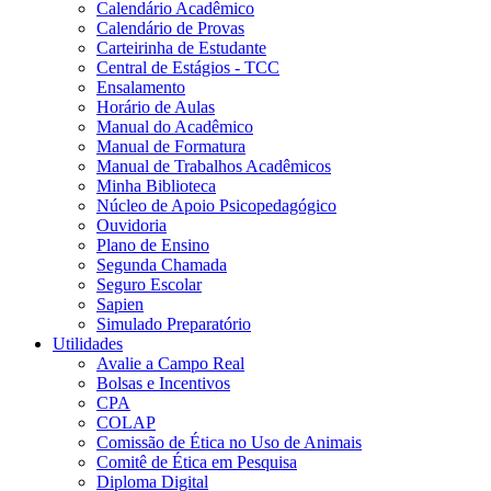
Calendário Acadêmico
Calendário de Provas
Carteirinha de Estudante
Central de Estágios - TCC
Ensalamento
Horário de Aulas
Manual do Acadêmico
Manual de Formatura
Manual de Trabalhos Acadêmicos
Minha Biblioteca
Núcleo de Apoio Psicopedagógico
Ouvidoria
Plano de Ensino
Segunda Chamada
Seguro Escolar
Sapien
Simulado Preparatório
Utilidades
Avalie a Campo Real
Bolsas e Incentivos
CPA
COLAP
Comissão de Ética no Uso de Animais
Comitê de Ética em Pesquisa
Diploma Digital