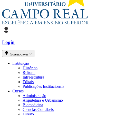
Login
Guarapuava
Instituição
Histórico
Reitoria
Infraestrutura
Editais
Publicações Institucionais
Cursos
Administração
Arquitetura e Urbanismo
Biomedicina
Ciências Contábeis
Direito