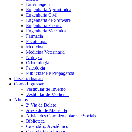
Enfermagem
Engenharia Agronômica
Engenharia Civil
Engenharia de Software
Engenharia Elétrica
Engenharia Mecânica
Farmácia
Fisioterapia
Medicina
Medicina Veterinária
Nutrição
Odontologia
Psicologia
Publicidade e Propaganda
Pós-Graduação
Como Ingressar
Vestibular de Inverno
Vestibular de Medicina
Alunos
2ª Via de Boleto
Atestado de Matrícula
Atividades Complementares e Sociais
Biblioteca
Calendário Acadêmico
Calendário de Provas