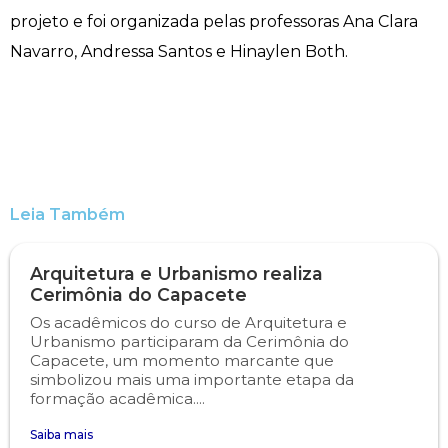
projeto e foi organizada pelas professoras Ana Clara
Engenharia de Software
Ensalamento
Editais
Navarro, Andressa Santos e Hinaylen Both.
Engenharia Elétrica
Horário de Aulas
Extensão
Engenharia Mecânica
Manual do Acadêmico
Infocampo
Farmácia
Manual de Formatura
Intercampo
Leia Também
Fisioterapia
Manual de Trabalhos Acadêmicos
Logos Campo Real
Arquitetura e Urbanismo realiza
Medicina
Minha Biblioteca
NAPP e NAPC
Cerimônia do Capacete
Os acadêmicos do curso de Arquitetura e
Medicina Veterinária
Núcleo de Apoio Psicopedagógico
Portal do Egresso
Urbanismo participaram da Cerimônia do
Capacete, um momento marcante que
simbolizou mais uma importante etapa da
Nutrição
Ouvidoria
Portal do RH
formação acadêmica....
Saiba mais
Odontologia
Plano de Ensino
Programa de Monitoria