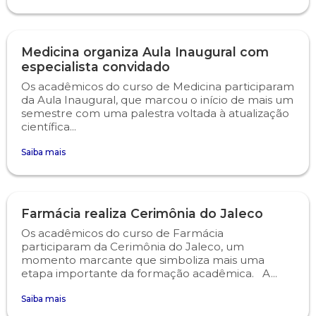
Psicologia
Segunda Chamada
Publicações Científicas
Medicina organiza Aula Inaugural com
especialista convidado
Publicidade e Propaganda
Seguro Escolar
Revistas Campo Real
Os acadêmicos do curso de Medicina participaram
da Aula Inaugural, que marcou o início de mais um
Sapien
WhatsApp Campo Real
semestre com uma palestra voltada à atualização
científica...
Simulado Preparatório
Saiba mais
Farmácia realiza Cerimônia do Jaleco
Os acadêmicos do curso de Farmácia
participaram da Cerimônia do Jaleco, um
momento marcante que simboliza mais uma
etapa importante da formação acadêmica. A...
Saiba mais