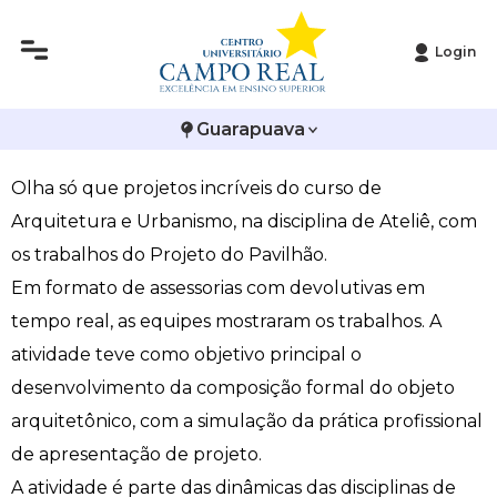
Login
Histórico
Administração
Vestibular de Inverno
2ª Via de Boleto
Avalie a Campo Real
Acadêmicos de Arquitetura apresentam Projetos
Guarapuava
Reitoria
Arquitetura e Urbanismo
Vestibular de Medicina
Atestado de Matrícula
Bolsas e Incentivos
de Pavilhão
Olha só que projetos incríveis do curso de
Infraestrutura
Biomedicina
Atividades Complementares e Sociais
CPA
Arquitetura e Urbanismo, na disciplina de Ateliê, com
Editais
Ciências Contábeis
Biblioteca
COLAP
os trabalhos do Projeto do Pavilhão.
Em formato de assessorias com devolutivas em
Publicações Institucionais
Direito
Calendário Acadêmico
Comissão de Ética no Uso de Animais
tempo real, as equipes mostraram os trabalhos. A
atividade teve como objetivo principal o
Enfermagem
Calendário de Provas
Comitê de Ética em Pesquisa
desenvolvimento da composição formal do objeto
arquitetônico, com a simulação da prática profissional
Engenharia Agronômica
Carteirinha de Estudante
Diploma Digital
de apresentação de projeto.
Engenharia Civil
Central de Estágios - TCC
Educação em Direitos Humanos
A atividade é parte das dinâmicas das disciplinas de