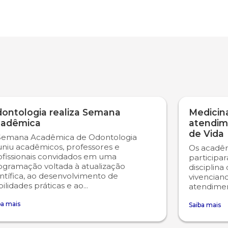
ontologia realiza Semana
Medicina
adêmica
atendim
de Vida
Semana Acadêmica de Odontologia
uniu acadêmicos, professores e
Os acadêm
ofissionais convidados em uma
participa
ogramação voltada à atualização
disciplina
ntífica, ao desenvolvimento de
vivencian
ilidades práticas e ao...
atendiment
ba mais
Saiba mais