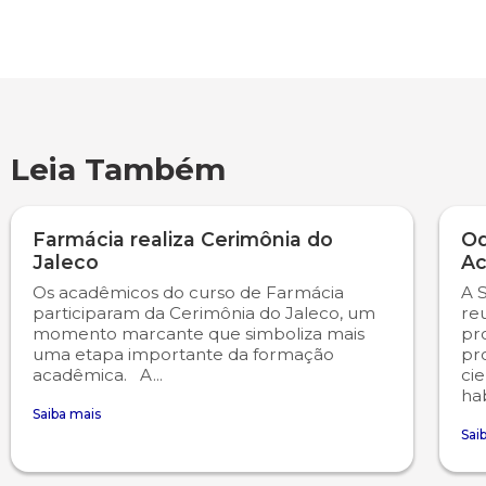
Engenharia de Software
Ensalamento
Editais
Engenharia Elétrica
Horário de Aulas
Extensão
Engenharia Mecânica
Manual do Acadêmico
Infocampo
Leia Também
Farmácia
Manual de Formatura
Intercampo
Farmácia realiza Cerimônia do
Od
Fisioterapia
Manual de Trabalhos Acadêmicos
Logos Campo Real
Jaleco
Ac
Os acadêmicos do curso de Farmácia
A 
participaram da Cerimônia do Jaleco, um
re
Medicina
Minha Biblioteca
NAPP e NAPC
momento marcante que simboliza mais
pr
uma etapa importante da formação
pr
Medicina Veterinária
Núcleo de Apoio Psicopedagógico
Portal do Egresso
acadêmica. A...
cie
hab
Saiba mais
Nutrição
Ouvidoria
Portal do RH
Sai
Odontologia
Plano de Ensino
Programa de Monitoria