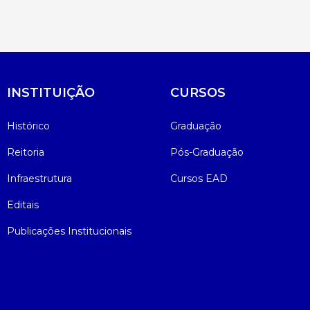
Psicologia
Segunda Chamada
Publicações Científicas
Publicidade e Propaganda
Seguro Escolar
Revistas Campo Real
INSTITUIÇÃO
CURSOS
Sapien
WhatsApp Campo Real
Histórico
Graduação
Simulado Preparatório
Reitoria
Pós-Graduação
Infraestrutura
Cursos EAD
Editais
Publicações Institucionais