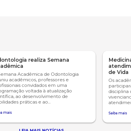
ontologia realiza Semana
Medicina
adêmica
atendim
de Vida
Semana Acadêmica de Odontologia
uniu acadêmicos, professores e
Os acadêm
ofissionais convidados em uma
participa
ogramação voltada à atualização
disciplina
ntífica, ao desenvolvimento de
vivencian
ilidades práticas e ao...
atendiment
ba mais
Saiba mais
LEIA MAIS NOTÍCIAS