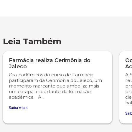
Engenharia de Software
Ensalamento
Editais
Engenharia Elétrica
Horário de Aulas
Extensão
Leia Também
Engenharia Mecânica
Manual do Acadêmico
Infocampo
Farmácia
Manual de Formatura
Intercampo
Farmácia realiza Cerimônia do
Od
Jaleco
Ac
Fisioterapia
Manual de Trabalhos Acadêmicos
Logos Campo Real
Os acadêmicos do curso de Farmácia
A 
participaram da Cerimônia do Jaleco, um
re
Medicina
Minha Biblioteca
NAPP e NAPC
momento marcante que simboliza mais
pr
uma etapa importante da formação
pr
acadêmica. A...
cie
Medicina Veterinária
Núcleo de Apoio Psicopedagógico
Portal do Egresso
hab
Saiba mais
Sai
Nutrição
Ouvidoria
Portal do RH
Odontologia
Plano de Ensino
Programa de Monitoria