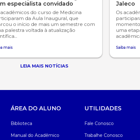
m especialista convidado
Jaleco
 acadêmicos do curso de Medicina
Os acadêm
rticiparam da Aula Inaugural, que
participa
rcou o início de mais um semestre com
momento 
 palestra voltada à atualização
uma etap
ntífica...
acadêmica
ba mais
Saiba mais
LEIA MAIS NOTÍCIAS
ÁREA DO ALUNO
UTILIDADES
Biblioteca
Fale Conosco
Manual do Acadêmico
Trabalhe Conosco