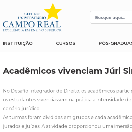
Histórico
Administração
Vestibular de Inverno
2ª Via de Boleto
Avalie a Campo Real
Reitoria
Arquitetura e Urbanismo
Vestibular de Medicina
Atestado de Matrícula
Bolsas e Incentivos
INSTITUIÇÃO
CURSOS
PÓS-GRADUA
Infraestrutura
Biomedicina
Atividades Complementares e Sociais
CPA
Editais
Ciências Contábeis
Biblioteca
COLAP
Acadêmicos vivenciam Júri S
Publicações Institucionais
Direito
Calendário Acadêmico
Comissão de Ética no Uso de Animais
No Desafio Integrador de Direito, os acadêmicos parti
Enfermagem
Calendário de Provas
Comitê de Ética em Pesquisa
os estudantes vivenciassem na prática a intensidade d
cenário jurídico.
Engenharia Agronômica
Carteirinha de Estudante
Diploma Digital
As turmas foram divididas em grupos e cada acadêmi
jurados e juízes. A atividade proporcionou uma imersão
Engenharia Civil
Central de Estágios - TCC
Educação em Direitos Humanos