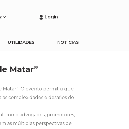
a
Login
UTILIDADES
NOTÍCIAS
de Matar”
de Matar”. O evento permitiu que
a as complexidades e desafios do
l, como advogados, promotores,
em as múltiplas perspectivas de