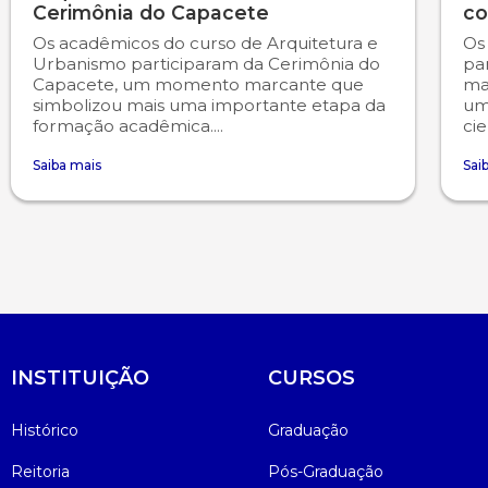
Cerimônia do Capacete
co
Os acadêmicos do curso de Arquitetura e
Os
Urbanismo participaram da Cerimônia do
pa
Capacete, um momento marcante que
ma
simbolizou mais uma importante etapa da
uma
formação acadêmica....
cie
Saiba mais
Sai
INSTITUIÇÃO
CURSOS
Histórico
Graduação
Reitoria
Pós-Graduação