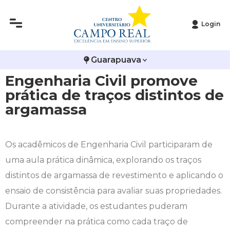
Login
Histórico
Administração
Vestibular de Inverno
2ª Via de Boleto
Avalie a Campo Real
Guarapuava
Reitoria
Arquitetura e Urbanismo
Vestibular de Medicina
Atestado de Matrícula
Bolsas e Incentivos
Engenharia Civil promove
Infraestrutura
Biomedicina
Atividades Complementares e Sociais
CPA
prática de traços distintos de
argamassa
Editais
Ciências Contábeis
Biblioteca
COLAP
Publicações Institucionais
Direito
Calendário Acadêmico
Comissão de Ética no Uso de Animais
Os acadêmicos de Engenharia Civil participaram de
uma aula prática dinâmica, explorando os traços
Enfermagem
Calendário de Provas
Comitê de Ética em Pesquisa
distintos de argamassa de revestimento e aplicando o
ensaio de consistência para avaliar suas propriedades.
Engenharia Agronômica
Carteirinha de Estudante
Diploma Digital
Durante a atividade, os estudantes puderam
compreender na prática como cada traço de
Engenharia Civil
Central de Estágios - TCC
Educação em Direitos Humanos