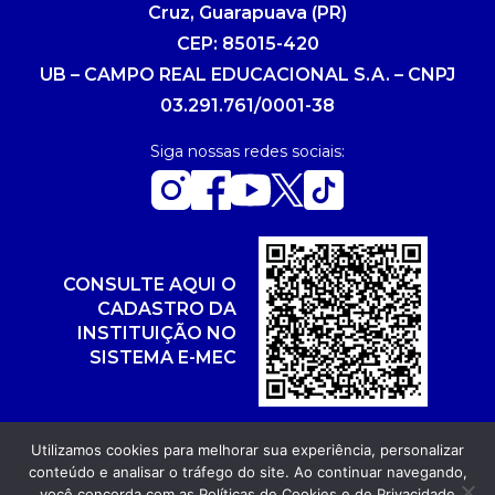
Cruz, Guarapuava (PR)
CEP: 85015-420
UB – CAMPO REAL EDUCACIONAL S.A. – CNPJ
03.291.761/0001-38
Siga nossas redes sociais:
CONSULTE AQUI O
CADASTRO DA
INSTITUIÇÃO NO
SISTEMA E-MEC
Utilizamos cookies para melhorar sua experiência, personalizar
conteúdo e analisar o tráfego do site. Ao continuar navegando,
Copyright 2026. Todos os direitos reservados.
você concorda com as
Políticas de Cookies
e de
Privacidade