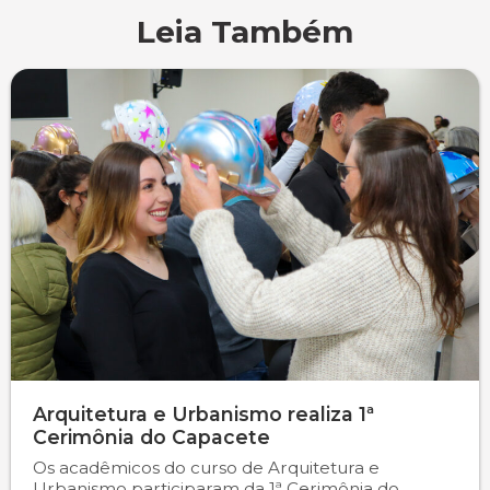
Leia Também
Psicologia
Segunda Chamada
Publicações Científicas
Publicidade e Propaganda
Seguro Escolar
Revistas Campo Real
Sapien
WhatsApp Campo Real
Simulado Preparatório
Arquitetura e Urbanismo realiza 1ª
Cerimônia do Capacete
Os acadêmicos do curso de Arquitetura e
Urbanismo participaram da 1ª Cerimônia do