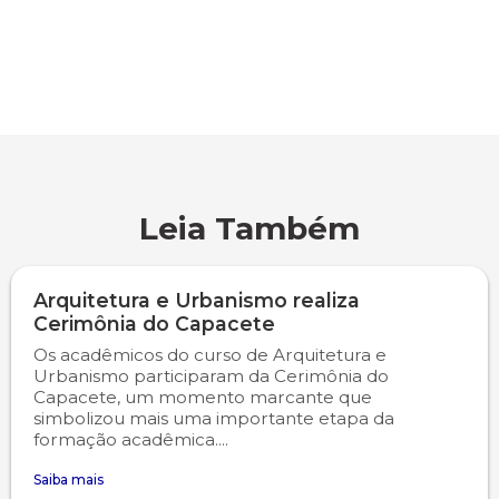
Psicologia
Segunda Chamada
Publicações Científicas
Publicidade e Propaganda
Seguro Escolar
Revistas Campo Real
Sapien
WhatsApp Campo Real
Leia Também
Simulado Preparatório
Arquitetura e Urbanismo realiza
Cerimônia do Capacete
Os acadêmicos do curso de Arquitetura e
Urbanismo participaram da Cerimônia do
Capacete, um momento marcante que
simbolizou mais uma importante etapa da
formação acadêmica....
Saiba mais