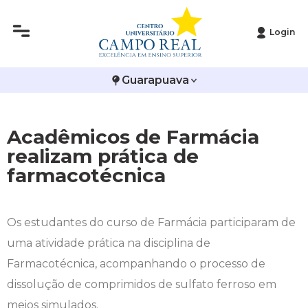
Login
Histórico
Administração
Vestibular de Inverno
2ª Via de Boleto
Avalie a Campo Real
Guarapuava
Reitoria
Arquitetura e Urbanismo
Vestibular de Medicina
Atestado de Matrícula
Bolsas e Incentivos
Infraestrutura
Biomedicina
Atividades Complementares e Sociais
CPA
Acadêmicos de Farmácia
realizam prática de
Editais
Ciências Contábeis
Biblioteca
COLAP
farmacotécnica
Publicações Institucionais
Direito
Calendário Acadêmico
Comissão de Ética no Uso de Animais
Os estudantes do curso de Farmácia participaram de
Enfermagem
Calendário de Provas
Comitê de Ética em Pesquisa
uma atividade prática na disciplina de
Engenharia Agronômica
Carteirinha de Estudante
Diploma Digital
Farmacotécnica, acompanhando o processo de
dissolução de comprimidos de sulfato ferroso em
Engenharia Civil
Central de Estágios - TCC
Educação em Direitos Humanos
meios simulados.