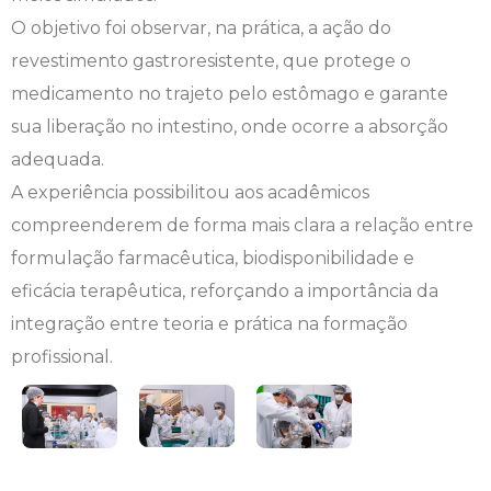
O objetivo foi observar, na prática, a ação do
Engenharia de Software
Ensalamento
Editais
revestimento gastroresistente, que protege o
medicamento no trajeto pelo estômago e garante
Engenharia Elétrica
Horário de Aulas
Extensão
sua liberação no intestino, onde ocorre a absorção
Engenharia Mecânica
Manual do Acadêmico
Infocampo
adequada.
A experiência possibilitou aos acadêmicos
Farmácia
Manual de Formatura
Intercampo
compreenderem de forma mais clara a relação entre
formulação farmacêutica, biodisponibilidade e
Fisioterapia
Manual de Trabalhos Acadêmicos
Logos Campo Real
eficácia terapêutica, reforçando a importância da
Medicina
Minha Biblioteca
NAPP e NAPC
integração entre teoria e prática na formação
profissional.
Medicina Veterinária
Núcleo de Apoio Psicopedagógico
Portal do Egresso
Nutrição
Ouvidoria
Portal do RH
Odontologia
Plano de Ensino
Programa de Monitoria