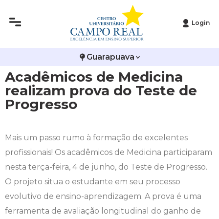
Login
Histórico
Administração
Vestibular de Inverno
2ª Via de Boleto
Avalie a Campo Real
Guarapuava
Reitoria
Arquitetura e Urbanismo
Vestibular de Medicina
Atestado de Matrícula
Bolsas e Incentivos
Acadêmicos de Medicina
Infraestrutura
Biomedicina
Atividades Complementares e Sociais
CPA
realizam prova do Teste de
Progresso
Editais
Ciências Contábeis
Biblioteca
COLAP
Publicações Institucionais
Direito
Calendário Acadêmico
Comissão de Ética no Uso de Animais
Mais um passo rumo à formação de excelentes
profissionais! Os acadêmicos de Medicina participaram
Enfermagem
Calendário de Provas
Comitê de Ética em Pesquisa
nesta terça-feira, 4 de junho, do Teste de Progresso.
O projeto situa o estudante em seu processo
Engenharia Agronômica
Carteirinha de Estudante
Diploma Digital
evolutivo de ensino-aprendizagem. A prova é uma
ferramenta de avaliação longitudinal do ganho de
Engenharia Civil
Central de Estágios - TCC
Educação em Direitos Humanos