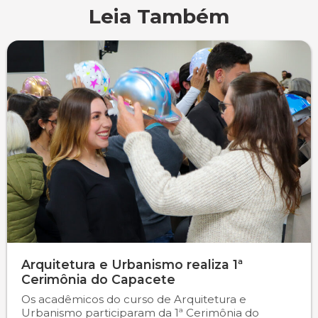
Leia Também
Psicologia
Segunda Chamada
Publicações Científicas
Publicidade e Propaganda
Seguro Escolar
Revistas Campo Real
Sapien
WhatsApp Campo Real
Simulado Preparatório
Arquitetura e Urbanismo realiza 1ª
Cerimônia do Capacete
Os acadêmicos do curso de Arquitetura e
Urbanismo participaram da 1ª Cerimônia do