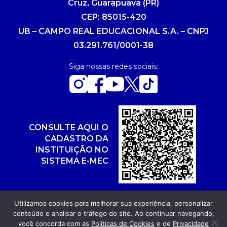
Cruz, Guarapuava (PR)
CEP: 85015-420
UB – CAMPO REAL EDUCACIONAL S.A. – CNPJ
03.291.761/0001-38
Siga nossas redes sociais:
CONSULTE AQUI O
CADASTRO DA
INSTITUIÇÃO NO
SISTEMA E-MEC
Utilizamos cookies para melhorar sua experiência, personalizar
conteúdo e analisar o tráfego do site. Ao continuar navegando,
Copyright 2026. Todos os direitos reservados.
você concorda com as
Políticas de Cookies
e de
Privacidade
Desenvolvimento: POR FUEL AGÊNCIA WEB