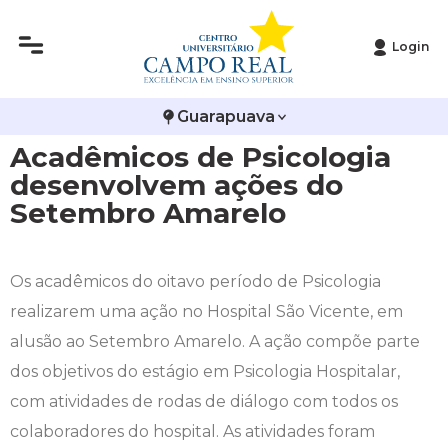
Login
Histórico
Administração
Vestibular de Inverno
2ª Via de Boleto
Avalie a Campo Real
Guarapuava
Reitoria
Arquitetura e Urbanismo
Vestibular de Medicina
Atestado de Matrícula
Bolsas e Incentivos
Acadêmicos de Psicologia
Infraestrutura
Biomedicina
Atividades Complementares e Sociais
CPA
desenvolvem ações do
Setembro Amarelo
Editais
Ciências Contábeis
Biblioteca
COLAP
Publicações Institucionais
Direito
Calendário Acadêmico
Comissão de Ética no Uso de Animais
Os acadêmicos do oitavo período de Psicologia
realizarem uma ação no Hospital São Vicente, em
Enfermagem
Calendário de Provas
Comitê de Ética em Pesquisa
alusão ao Setembro Amarelo. A ação compõe parte
dos objetivos do estágio em Psicologia Hospitalar,
Engenharia Agronômica
Carteirinha de Estudante
Diploma Digital
com atividades de rodas de diálogo com todos os
colaboradores do hospital. As atividades foram
Engenharia Civil
Central de Estágios - TCC
Educação em Direitos Humanos