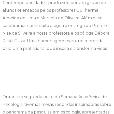
Contemporaneidade”, produzido por um grupo de
alunos orientados pelos professores Guilherme
Psicologia
Segunda Chamada
Publicações Científicas
Almeida de Lima e Marcelo de Oliveira. Além disso,
Publicidade e Propaganda
Seguro Escolar
Revistas Campo Real
celebramos com muita alegria a entrega do Prêmio
Nise da Silveira à nossa professora e psicóloga Débora
Sapien
WhatsApp Campo Real
Rickli Fiuza. Uma homenagem mais que merecida
para uma profissional que inspira e transforma vidas!
Simulado Preparatório
Durante a segunda noite da Semana Acadêmica de
Psicologia, tivemos mesas redondas inspiradoras sobre
o panorama da pesquisa em psicologia, apresentadas