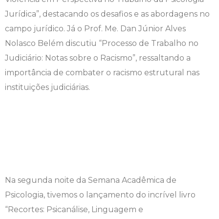
Jurídica”, destacando os desafios e as abordagens no
Engenharia de Software
Ensalamento
Editais
campo jurídico. Já o Prof. Me. Dan Júnior Alves
Engenharia Elétrica
Horário de Aulas
Extensão
Nolasco Belém discutiu “Processo de Trabalho no
Judiciário: Notas sobre o Racismo”, ressaltando a
Engenharia Mecânica
Manual do Acadêmico
Infocampo
importância de combater o racismo estrutural nas
instituições judiciárias.
Farmácia
Manual de Formatura
Intercampo
Fisioterapia
Manual de Trabalhos Acadêmicos
Logos Campo Real
Medicina
Minha Biblioteca
NAPP e NAPC
Medicina Veterinária
Núcleo de Apoio Psicopedagógico
Portal do Egresso
Na segunda noite da Semana Acadêmica de
Nutrição
Ouvidoria
Portal do RH
Psicologia, tivemos o lançamento do incrível livro
“Recortes: Psicanálise, Linguagem e
Odontologia
Plano de Ensino
Programa de Monitoria