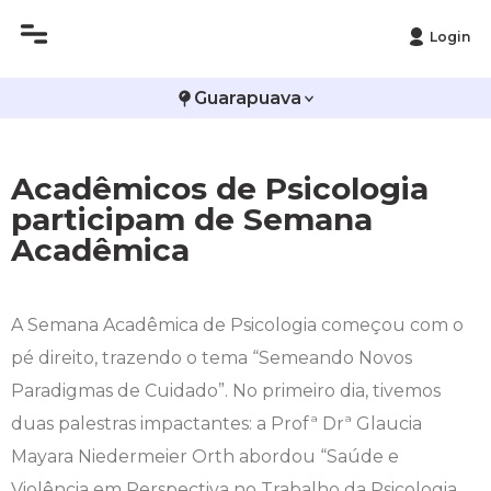
Login
Histórico
Administração
Vestibular de Inverno
2ª Via de Boleto
Avalie a Campo Real
Guarapuava
Reitoria
Arquitetura e Urbanismo
Vestibular de Medicina
Atestado de Matrícula
Bolsas e Incentivos
Acadêmicos de Psicologia
Infraestrutura
Biomedicina
Atividades Complementares e Sociais
CPA
participam de Semana
Acadêmica
Editais
Ciências Contábeis
Biblioteca
COLAP
Publicações Institucionais
Direito
Calendário Acadêmico
Comissão de Ética no Uso de Animais
A Semana Acadêmica de Psicologia começou com o
pé direito, trazendo o tema “Semeando Novos
Enfermagem
Calendário de Provas
Comitê de Ética em Pesquisa
Paradigmas de Cuidado”. No primeiro dia, tivemos
Engenharia Agronômica
Carteirinha de Estudante
Diploma Digital
duas palestras impactantes: a Profª Drª Glaucia
Mayara Niedermeier Orth abordou “Saúde e
Engenharia Civil
Central de Estágios - TCC
Educação em Direitos Humanos
Violência em Perspectiva no Trabalho da Psicologia