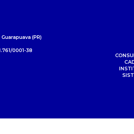
 Guarapuava (PR)
.761/0001-38
CONSUL
CA
INST
SIS