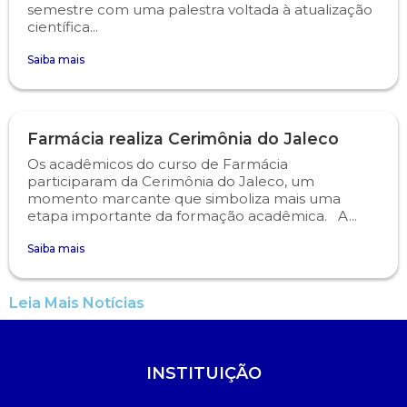
semestre com uma palestra voltada à atualização
científica...
Psicologia
Segunda Chamada
Publicações Científicas
Saiba mais
Publicidade e Propaganda
Seguro Escolar
Revistas Campo Real
Sapien
WhatsApp Campo Real
Farmácia realiza Cerimônia do Jaleco
Os acadêmicos do curso de Farmácia
Simulado Preparatório
participaram da Cerimônia do Jaleco, um
momento marcante que simboliza mais uma
etapa importante da formação acadêmica. A...
Saiba mais
Leia Mais Notícias
INSTITUIÇÃO