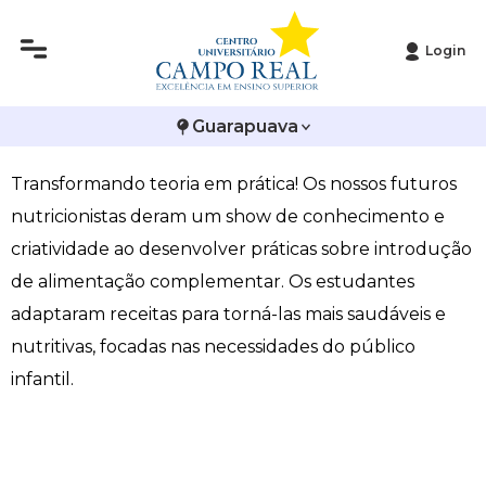
Login
Histórico
Administração
Vestibular de Inverno
2ª Via de Boleto
Avalie a Campo Real
Acadêmicos desenvolvem prática de alimentação
Guarapuava
Reitoria
Arquitetura e Urbanismo
Vestibular de Medicina
Atestado de Matrícula
Bolsas e Incentivos
complementar
Transformando teoria em prática! Os nossos futuros
Infraestrutura
Biomedicina
Atividades Complementares e Sociais
CPA
nutricionistas deram um show de conhecimento e
Editais
Ciências Contábeis
Biblioteca
COLAP
criatividade ao desenvolver práticas sobre introdução
de alimentação complementar. Os estudantes
Publicações Institucionais
Direito
Calendário Acadêmico
Comissão de Ética no Uso de Animais
adaptaram receitas para torná-las mais saudáveis e
nutritivas, focadas nas necessidades do público
Enfermagem
Calendário de Provas
Comitê de Ética em Pesquisa
infantil.
Engenharia Agronômica
Carteirinha de Estudante
Diploma Digital
Engenharia Civil
Central de Estágios - TCC
Educação em Direitos Humanos