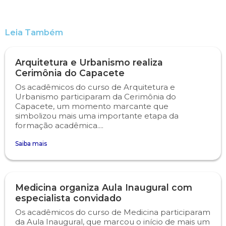
Engenharia de Software
Ensalamento
Editais
Leia Também
Engenharia Elétrica
Horário de Aulas
Extensão
Arquitetura e Urbanismo realiza
Engenharia Mecânica
Manual do Acadêmico
Infocampo
Cerimônia do Capacete
Os acadêmicos do curso de Arquitetura e
Farmácia
Manual de Formatura
Intercampo
Urbanismo participaram da Cerimônia do
Capacete, um momento marcante que
simbolizou mais uma importante etapa da
Fisioterapia
Manual de Trabalhos Acadêmicos
Logos Campo Real
formação acadêmica....
Saiba mais
Medicina
Minha Biblioteca
NAPP e NAPC
Medicina Veterinária
Núcleo de Apoio Psicopedagógico
Portal do Egresso
Medicina organiza Aula Inaugural com
especialista convidado
Nutrição
Ouvidoria
Portal do RH
Os acadêmicos do curso de Medicina participaram
da Aula Inaugural, que marcou o início de mais um
Odontologia
Plano de Ensino
Programa de Monitoria