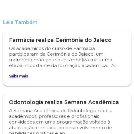
Engenharia de Software
Ensalamento
Editais
Leia Também
Engenharia Elétrica
Horário de Aulas
Extensão
Farmácia realiza Cerimônia do Jaleco
Engenharia Mecânica
Manual do Acadêmico
Infocampo
Os acadêmicos do curso de Farmácia
participaram da Cerimônia do Jaleco, um
Farmácia
Manual de Formatura
Intercampo
momento marcante que simboliza mais uma
etapa importante da formação acadêmica. A...
Fisioterapia
Manual de Trabalhos Acadêmicos
Logos Campo Real
Saiba mais
Medicina
Minha Biblioteca
NAPP e NAPC
Odontologia realiza Semana Acadêmica
Medicina Veterinária
Núcleo de Apoio Psicopedagógico
Portal do Egresso
A Semana Acadêmica de Odontologia reuniu
acadêmicos, professores e profissionais
Nutrição
Ouvidoria
Portal do RH
convidados em uma programação voltada à
atualização científica, ao desenvolvimento de
Odontologia
Plano de Ensino
Programa de Monitoria
habilidades práticas e ao...