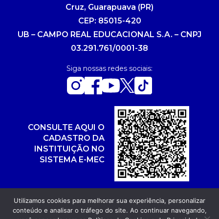
Cruz, Guarapuava (PR)
CEP: 85015-420
UB – CAMPO REAL EDUCACIONAL S.A. – CNPJ
03.291.761/0001-38
Siga nossas redes sociais:
CONSULTE AQUI O
CADASTRO DA
INSTITUIÇÃO NO
SISTEMA E-MEC
Utilizamos cookies para melhorar sua experiência, personalizar
conteúdo e analisar o tráfego do site. Ao continuar navegando,
Copyright 2026. Todos os direitos reservados.