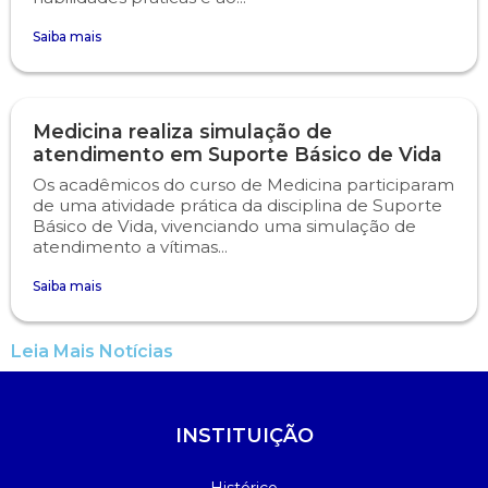
Saiba mais
Psicologia
Segunda Chamada
Publicações Científicas
Publicidade e Propaganda
Seguro Escolar
Revistas Campo Real
Medicina realiza simulação de
atendimento em Suporte Básico de Vida
Sapien
WhatsApp Campo Real
Os acadêmicos do curso de Medicina participaram
de uma atividade prática da disciplina de Suporte
Simulado Preparatório
Básico de Vida, vivenciando uma simulação de
atendimento a vítimas...
Saiba mais
Leia Mais Notícias
INSTITUIÇÃO