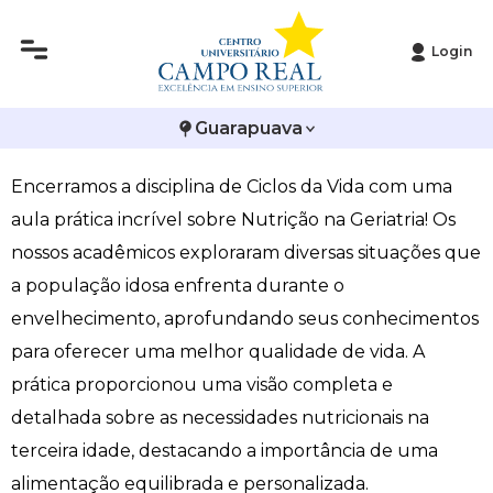
Login
Histórico
Administração
Vestibular de Inverno
2ª Via de Boleto
Avalie a Campo Real
Acadêmicos desenvolvem prática de Nutrição na
Guarapuava
Reitoria
Arquitetura e Urbanismo
Vestibular de Medicina
Atestado de Matrícula
Bolsas e Incentivos
Geriatria
Encerramos a disciplina de Ciclos da Vida com uma
Infraestrutura
Biomedicina
Atividades Complementares e Sociais
CPA
aula prática incrível sobre Nutrição na Geriatria! Os
Editais
Ciências Contábeis
Biblioteca
COLAP
nossos acadêmicos exploraram diversas situações que
a população idosa enfrenta durante o
Publicações Institucionais
Direito
Calendário Acadêmico
Comissão de Ética no Uso de Animais
envelhecimento, aprofundando seus conhecimentos
para oferecer uma melhor qualidade de vida. A
Enfermagem
Calendário de Provas
Comitê de Ética em Pesquisa
prática proporcionou uma visão completa e
detalhada sobre as necessidades nutricionais na
Engenharia Agronômica
Carteirinha de Estudante
Diploma Digital
terceira idade, destacando a importância de uma
Engenharia Civil
Central de Estágios - TCC
Educação em Direitos Humanos
alimentação equilibrada e personalizada.