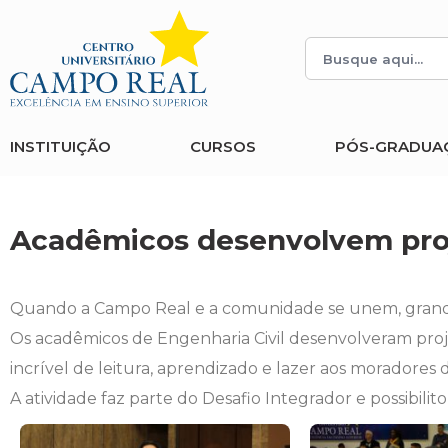
Histórico
Administração
Vestibular de Inverno
2ª Via de Boleto
Avalie a Campo Real
Reitoria
Arquitetura e Urbanismo
Vestibular de Medicina
Atestado de Matrícula
Bolsas e Incentivos
INSTITUIÇÃO
CURSOS
PÓS-GRADUA
Infraestrutura
Biomedicina
Atividades Complementares e Sociais
CPA
Editais
Ciências Contábeis
Biblioteca
COLAP
Acadêmicos desenvolvem proje
Publicações Institucionais
Direito
Calendário Acadêmico
Comissão de Ética no Uso de Animais
Quando a Campo Real e a comunidade se unem, grand
Enfermagem
Calendário de Provas
Comitê de Ética em Pesquisa
Os acadêmicos de Engenharia Civil desenvolveram pro
incrível de leitura, aprendizado e lazer aos moradores 
Engenharia Agronômica
Carteirinha de Estudante
Diploma Digital
A atividade faz parte do Desafio Integrador e possibili
Engenharia Civil
Central de Estágios - TCC
Educação em Direitos Humanos