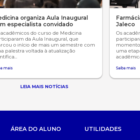
dicina organiza Aula Inaugural
Farmácia
m especialista convidado
Jaleco
 acadêmicos do curso de Medicina
Os acadêm
rticiparam da Aula Inaugural, que
participa
rcou o início de mais um semestre com
momento 
 palestra voltada à atualização
uma etap
ntífica...
acadêmica
ba mais
Saiba mais
LEIA MAIS NOTÍCIAS
ÁREA DO ALUNO
UTILIDADES