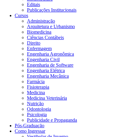
Editais
Publicações Institucionais
Cursos
Administração
Arquitetura e Urbanismo
Biomedicina
Ciências Contábeis
Direito
Enfermagem
Engenharia Agronômica
Engenharia Civil
Engenharia de Software
Engenharia Elétrica
Engenharia Mecânica
Farmácia
Fisioterapia
Medicina
Medicina Veterinária
Nutrição
Odontologia
Psicologia
Publicidade e Propaganda
Pós-Graduação
Como Ingressar
Vestibular de Inverno