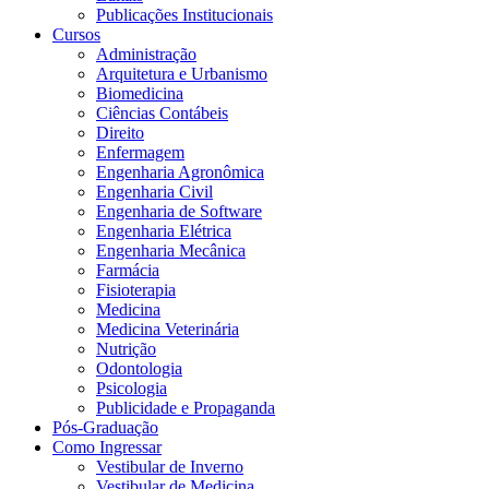
Publicações Institucionais
Cursos
Administração
Arquitetura e Urbanismo
Biomedicina
Ciências Contábeis
Direito
Enfermagem
Engenharia Agronômica
Engenharia Civil
Engenharia de Software
Engenharia Elétrica
Engenharia Mecânica
Farmácia
Fisioterapia
Medicina
Medicina Veterinária
Nutrição
Odontologia
Psicologia
Publicidade e Propaganda
Pós-Graduação
Como Ingressar
Vestibular de Inverno
Vestibular de Medicina