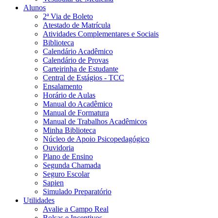
Alunos
2ª Via de Boleto
Atestado de Matrícula
Atividades Complementares e Sociais
Biblioteca
Calendário Acadêmico
Calendário de Provas
Carteirinha de Estudante
Central de Estágios - TCC
Ensalamento
Horário de Aulas
Manual do Acadêmico
Manual de Formatura
Manual de Trabalhos Acadêmicos
Minha Biblioteca
Núcleo de Apoio Psicopedagógico
Ouvidoria
Plano de Ensino
Segunda Chamada
Seguro Escolar
Sapien
Simulado Preparatório
Utilidades
Avalie a Campo Real
Bolsas e Incentivos