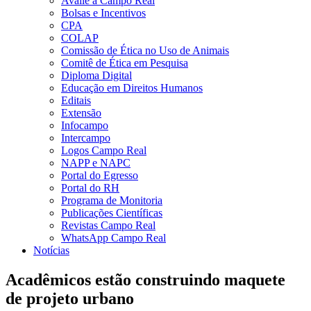
Avalie a Campo Real
Bolsas e Incentivos
CPA
COLAP
Comissão de Ética no Uso de Animais
Comitê de Ética em Pesquisa
Diploma Digital
Educação em Direitos Humanos
Editais
Extensão
Infocampo
Intercampo
Logos Campo Real
NAPP e NAPC
Portal do Egresso
Portal do RH
Programa de Monitoria
Publicações Científicas
Revistas Campo Real
WhatsApp Campo Real
Notícias
Acadêmicos estão construindo maquete
de projeto urbano