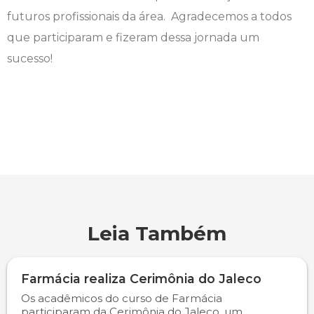
futuros profissionais da área. Agradecemos a todos
Psicologia
Segunda Chamada
Publicações Científicas
que participaram e fizeram dessa jornada um
sucesso!
Publicidade e Propaganda
Seguro Escolar
Revistas Campo Real
Sapien
WhatsApp Campo Real
Simulado Preparatório
Leia Também
Farmácia realiza Cerimônia do Jaleco
Os acadêmicos do curso de Farmácia
participaram da Cerimônia do Jaleco, um