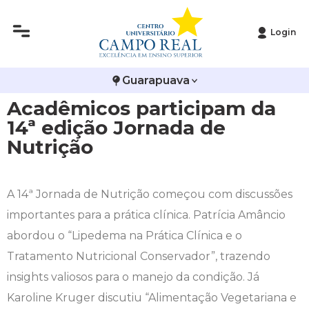
Login
Histórico
Administração
Vestibular de Inverno
2ª Via de Boleto
Avalie a Campo Real
Guarapuava
Reitoria
Arquitetura e Urbanismo
Vestibular de Medicina
Atestado de Matrícula
Bolsas e Incentivos
Acadêmicos participam da
Infraestrutura
Biomedicina
Atividades Complementares e Sociais
CPA
14ª edição Jornada de
Nutrição
Editais
Ciências Contábeis
Biblioteca
COLAP
Publicações Institucionais
Direito
Calendário Acadêmico
Comissão de Ética no Uso de Animais
A 14ª Jornada de Nutrição começou com discussões
importantes para a prática clínica. Patrícia Amâncio
Enfermagem
Calendário de Provas
Comitê de Ética em Pesquisa
abordou o “Lipedema na Prática Clínica e o
Tratamento Nutricional Conservador”, trazendo
Engenharia Agronômica
Carteirinha de Estudante
Diploma Digital
insights valiosos para o manejo da condição. Já
Karoline Kruger discutiu “Alimentação Vegetariana e
Engenharia Civil
Central de Estágios - TCC
Educação em Direitos Humanos