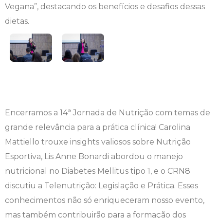
Vegana”, destacando os benefícios e desafios dessas
Engenharia de Software
Ensalamento
Editais
dietas.
Engenharia Elétrica
Horário de Aulas
Extensão
Engenharia Mecânica
Manual do Acadêmico
Infocampo
Farmácia
Manual de Formatura
Intercampo
Encerramos a 14ª Jornada de Nutrição com temas de
Fisioterapia
Manual de Trabalhos Acadêmicos
Logos Campo Real
grande relevância para a prática clínica! Carolina
Medicina
Minha Biblioteca
NAPP e NAPC
Mattiello trouxe insights valiosos sobre Nutrição
Esportiva, Lis Anne Bonardi abordou o manejo
Medicina Veterinária
Núcleo de Apoio Psicopedagógico
Portal do Egresso
nutricional no Diabetes Mellitus tipo 1, e o CRN8
discutiu a Telenutrição: Legislação e Prática. Esses
Nutrição
Ouvidoria
Portal do RH
conhecimentos não só enriqueceram nosso evento,
mas também contribuirão para a formação dos
Odontologia
Plano de Ensino
Programa de Monitoria