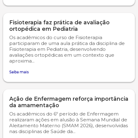
Psicologia
Plano de Ensino
Publicações Científicas
Fisioterapia faz prática de avaliação
ortopédica em Pediatria
Publicidade e Propaganda
Segunda Chamada
Revistas Campo Real
Os acadêmicos do curso de Fisioterapia
participaram de uma aula prática da disciplina de
Seguro Escolar
WhatsApp Campo Real
Fisioterapia em Pediatria, desenvolvendo
avaliações ortopédicas em um contexto que
aproxima...
Sapien
Saiba mais
Simulado Preparatório
Ação de Enfermagem reforça importância
da amamentação
Os acadêmicos do 6º período de Enfermagem
realizaram ações em alusão à Semana Mundial de
Aleitamento Materno (SMAM 2026), desenvolvidas
nas disciplinas de Saúde da...