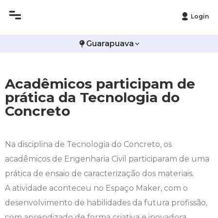
Login
Histórico
Administração
Vestibular de Inverno
2ª Via de Boleto
Avalie a Campo Real
Guarapuava
Reitoria
Arquitetura e Urbanismo
Vestibular de Medicina
Atestado de Matrícula
Bolsas e Incentivos
Acadêmicos participam de
Infraestrutura
Biomedicina
Atividades Complementares e Sociais
CPA
prática da Tecnologia do
Concreto
Editais
Ciências Contábeis
Biblioteca
COLAP
Publicações Institucionais
Direito
Calendário Acadêmico
Comissão de Ética no Uso de Animais
Na disciplina de Tecnologia do Concreto, os
acadêmicos de Engenharia Civil participaram de uma
Enfermagem
Calendário de Provas
Comitê de Ética em Pesquisa
prática de ensaio de caracterização dos materiais.
Engenharia Agronômica
Carteirinha de Estudante
Diploma Digital
A atividade aconteceu no Espaço Maker, com o
desenvolvimento de habilidades da futura profissão,
Engenharia Civil
Central de Estágios - TCC
Educação em Direitos Humanos
com aprendizado de forma criativa e inovadora.