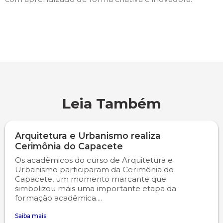
Engenharia de Software
Ensalamento
Editais
Engenharia Elétrica
Folha de Anotações da Avaliação APS
Extensão
Engenharia Mecânica
Horário de Aulas
Infocampo
Farmácia
Manual do Acadêmico
Intercampo
Leia Também
Fisioterapia
Manual de Formatura
Logos Campo Real
Arquitetura e Urbanismo realiza
Medicina
Manual de Trabalhos Acadêmicos
NAPP e NAPC
Cerimônia do Capacete
Os acadêmicos do curso de Arquitetura e
Urbanismo participaram da Cerimônia do
Medicina Veterinária
Minha Biblioteca
Portal do Egresso
Capacete, um momento marcante que
simbolizou mais uma importante etapa da
Nutrição
Núcleo de Apoio Psicopedagógico
Portal do RH
formação acadêmica....
Saiba mais
Odontologia
Ouvidoria
Programa de Monitoria