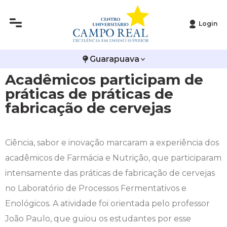
Login
Histórico
Administração
Vestibular de Inverno
2ª Via de Boleto
Avalie a Campo Real
Guarapuava
Reitoria
Arquitetura e Urbanismo
Vestibular de Medicina
Atestado de Matrícula
Bolsas e Incentivos
Acadêmicos participam de
Infraestrutura
Biomedicina
Atividades Complementares e Sociais
CPA
práticas de práticas de
fabricação de cervejas
Editais
Ciências Contábeis
Biblioteca
COLAP
Publicações Institucionais
Direito
Calendário Acadêmico
Comissão de Ética no Uso de Animais
Ciência, sabor e inovação marcaram a experiência dos
acadêmicos de Farmácia e Nutrição, que participaram
Enfermagem
Calendário de Provas
Comitê de Ética em Pesquisa
intensamente das práticas de fabricação de cervejas
no Laboratório de Processos Fermentativos e
Engenharia Agronômica
Carteirinha de Estudante
Diploma Digital
Enológicos. A atividade foi orientada pelo professor
João Paulo, que guiou os estudantes por esse
Engenharia Civil
Central de Estágios - TCC
Educação em Direitos Humanos