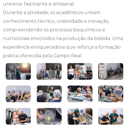
universo fascinante e artesanal.
Engenharia de Software
Ensalamento
Editais
Durante a atividade, os acadêmicos uniram
conhecimento técnico, criatividade e inovação,
Engenharia Elétrica
Horário de Aulas
Extensão
compreendendo os processos bioquímicos e
nutricionais envolvidos na produção da bebida. Uma
Engenharia Mecânica
Manual do Acadêmico
Infocampo
experiência enriquecedora que reforça a formação
Farmácia
Manual de Formatura
Intercampo
prática oferecida pela Campo Real.
Fisioterapia
Manual de Trabalhos Acadêmicos
Logos Campo Real
Medicina
Minha Biblioteca
NAPP e NAPC
Medicina Veterinária
Núcleo de Apoio Psicopedagógico
Portal do Egresso
Nutrição
Ouvidoria
Portal do RH
Odontologia
Plano de Ensino
Programa de Monitoria