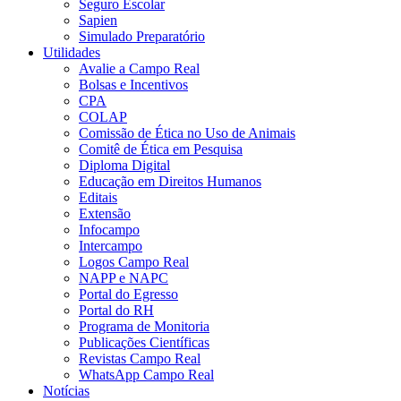
Seguro Escolar
Sapien
Simulado Preparatório
Utilidades
Avalie a Campo Real
Bolsas e Incentivos
CPA
COLAP
Comissão de Ética no Uso de Animais
Comitê de Ética em Pesquisa
Diploma Digital
Educação em Direitos Humanos
Editais
Extensão
Infocampo
Intercampo
Logos Campo Real
NAPP e NAPC
Portal do Egresso
Portal do RH
Programa de Monitoria
Publicações Científicas
Revistas Campo Real
WhatsApp Campo Real
Notícias