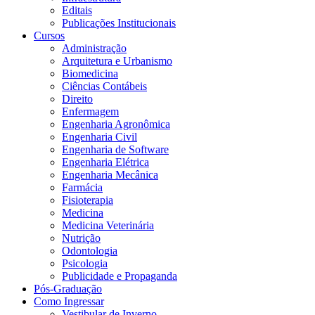
Editais
Publicações Institucionais
Cursos
Administração
Arquitetura e Urbanismo
Biomedicina
Ciências Contábeis
Direito
Enfermagem
Engenharia Agronômica
Engenharia Civil
Engenharia de Software
Engenharia Elétrica
Engenharia Mecânica
Farmácia
Fisioterapia
Medicina
Medicina Veterinária
Nutrição
Odontologia
Psicologia
Publicidade e Propaganda
Pós-Graduação
Como Ingressar
Vestibular de Inverno