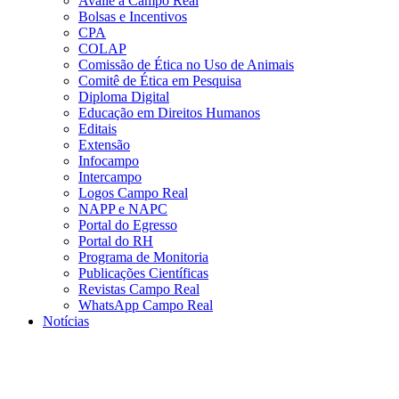
Avalie a Campo Real
Bolsas e Incentivos
CPA
COLAP
Comissão de Ética no Uso de Animais
Comitê de Ética em Pesquisa
Diploma Digital
Educação em Direitos Humanos
Editais
Extensão
Infocampo
Intercampo
Logos Campo Real
NAPP e NAPC
Portal do Egresso
Portal do RH
Programa de Monitoria
Publicações Científicas
Revistas Campo Real
WhatsApp Campo Real
Notícias