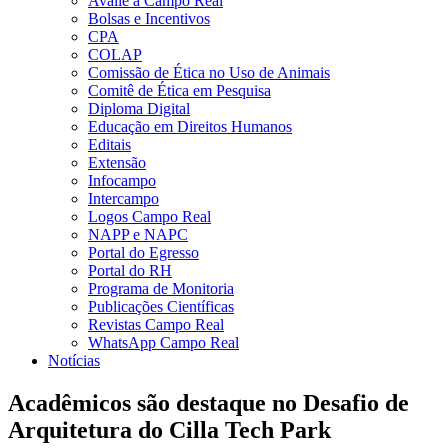
Avalie a Campo Real
Bolsas e Incentivos
CPA
COLAP
Comissão de Ética no Uso de Animais
Comitê de Ética em Pesquisa
Diploma Digital
Educação em Direitos Humanos
Editais
Extensão
Infocampo
Intercampo
Logos Campo Real
NAPP e NAPC
Portal do Egresso
Portal do RH
Programa de Monitoria
Publicações Científicas
Revistas Campo Real
WhatsApp Campo Real
Notícias
Acadêmicos são destaque no Desafio de
Arquitetura do Cilla Tech Park