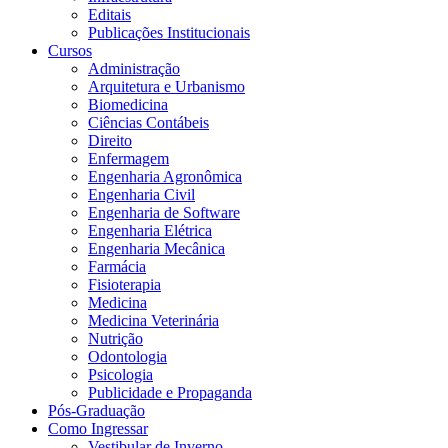
Editais
Publicações Institucionais
Cursos
Administração
Arquitetura e Urbanismo
Biomedicina
Ciências Contábeis
Direito
Enfermagem
Engenharia Agronômica
Engenharia Civil
Engenharia de Software
Engenharia Elétrica
Engenharia Mecânica
Farmácia
Fisioterapia
Medicina
Medicina Veterinária
Nutrição
Odontologia
Psicologia
Publicidade e Propaganda
Pós-Graduação
Como Ingressar
Vestibular de Inverno