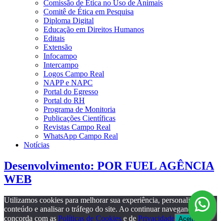
Comissão de Ética no Uso de Animais
Comitê de Ética em Pesquisa
Diploma Digital
Educação em Direitos Humanos
Editais
Extensão
Infocampo
Intercampo
Logos Campo Real
NAPP e NAPC
Portal do Egresso
Portal do RH
Programa de Monitoria
Publicações Científicas
Revistas Campo Real
WhatsApp Campo Real
Notícias
Desenvolvimento: POR FUEL AGÊNCIA
WEB
Utilizamos cookies para melhorar sua experiência, personalizar
conteúdo e analisar o tráfego do site. Ao continuar navegando, você
concorda com as
Políticas de Cookies
e de
Privacidade
Aceito