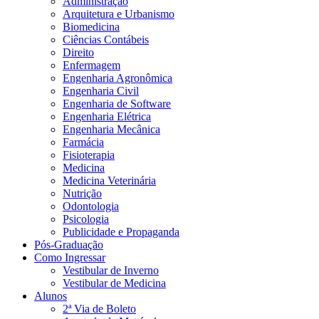
Administração
Arquitetura e Urbanismo
Biomedicina
Ciências Contábeis
Direito
Enfermagem
Engenharia Agronômica
Engenharia Civil
Engenharia de Software
Engenharia Elétrica
Engenharia Mecânica
Farmácia
Fisioterapia
Medicina
Medicina Veterinária
Nutrição
Odontologia
Psicologia
Publicidade e Propaganda
Pós-Graduação
Como Ingressar
Vestibular de Inverno
Vestibular de Medicina
Alunos
2ª Via de Boleto