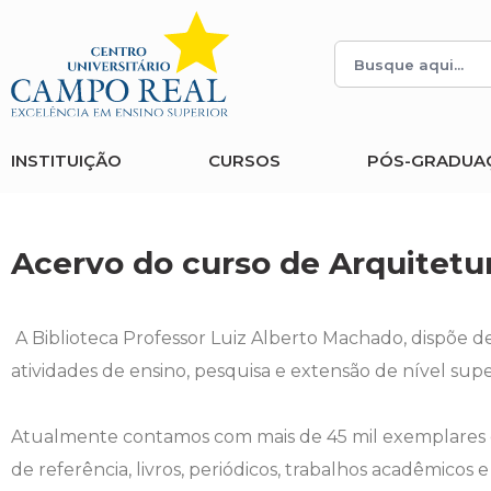
Histórico
Administração
Vestibular de Inverno
2ª Via de Boleto
Avalie a Campo Real
Reitoria
Arquitetura e Urbanismo
Vestibular de Medicina
Atestado de Matrícula
Bolsas e Incentivos
INSTITUIÇÃO
CURSOS
PÓS-GRADUA
Infraestrutura
Biomedicina
Atividades Complementares e Sociais
CPA
Editais
Ciências Contábeis
Biblioteca
COLAP
Acervo do curso de Arquitet
Publicações Institucionais
Direito
Calendário Acadêmico
Comissão de Ética no Uso de Animais
A Biblioteca Professor Luiz Alberto Machado, dispõe 
Enfermagem
Calendário de Provas
Comitê de Ética em Pesquisa
atividades de ensino, pesquisa e extensão de nível sup
Engenharia Agronômica
Carteirinha de Estudante
Diploma Digital
Atualmente contamos com mais de 45 mil exemplares 
de referência, livros, periódicos, trabalhos acadêmico
Engenharia Civil
Central de Estágios - TCC
Educação em Direitos Humanos