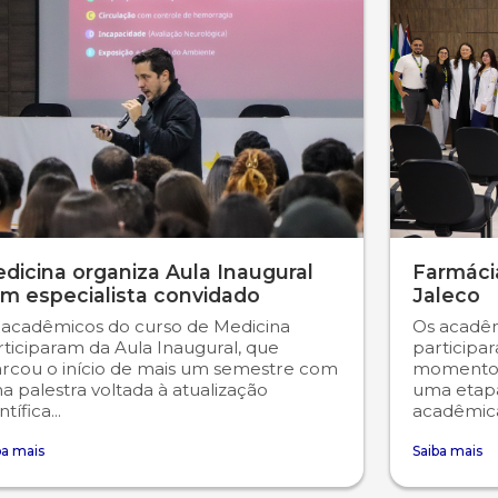
dicina organiza Aula Inaugural
Farmácia
m especialista convidado
Jaleco
 acadêmicos do curso de Medicina
Os acadêm
rticiparam da Aula Inaugural, que
participa
rcou o início de mais um semestre com
momento 
 palestra voltada à atualização
uma etap
ntífica...
acadêmica
ba mais
Saiba mais