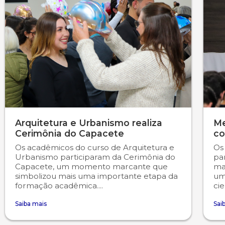
Psicologia
Segunda Chamada
Publicações Científicas
Publicidade e Propaganda
Seguro Escolar
Revistas Campo Real
Sapien
WhatsApp Campo Real
Simulado Preparatório
Arquitetura e Urbanismo realiza
Me
Cerimônia do Capacete
co
Os acadêmicos do curso de Arquitetura e
Os
Urbanismo participaram da Cerimônia do
pa
Capacete, um momento marcante que
ma
simbolizou mais uma importante etapa da
uma
formação acadêmica....
cie
Saiba mais
Sai